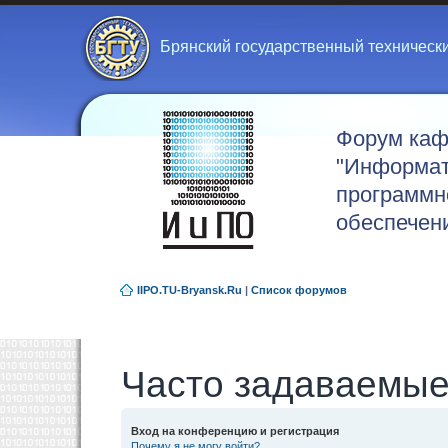
Брянский государственный техническ
Форум ка
"Информат
программн
обеспечен
IIPO.TU-Bryansk.Ru
|
Список форумов
Часто задаваемые
Вход на конференцию и регистрация
Почему я не могу войти?