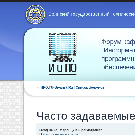
Брянский государственный техническ
Форум ка
"Информат
программн
обеспечен
IIPO.TU-Bryansk.Ru
|
Список форумов
Часто задаваемые
Вход на конференцию и регистрация
Почему я не могу войти?