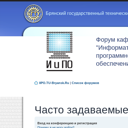
Брянский государственный техническ
Форум ка
"Информат
программн
обеспечен
IIPO.TU-Bryansk.Ru
|
Список форумов
Часто задаваемые
Вход на конференцию и регистрация
Почему я не могу войти?