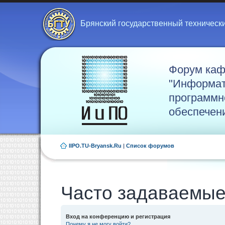
Брянский государственный техническ
Форум ка
"Информат
программн
обеспечен
IIPO.TU-Bryansk.Ru
|
Список форумов
Часто задаваемые
Вход на конференцию и регистрация
Почему я не могу войти?