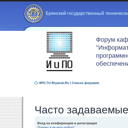
Брянский государственный техническ
Форум ка
"Информат
программн
обеспечен
IIPO.TU-Bryansk.Ru
|
Список форумов
Часто задаваемые
Вход на конференцию и регистрация
Почему я не могу войти?