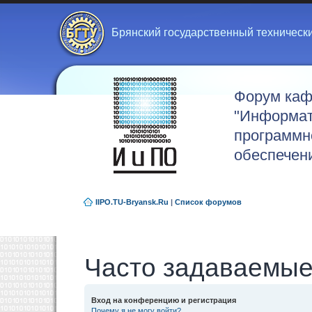
Брянский государственный техническ
Форум ка
"Информат
программн
обеспечен
IIPO.TU-Bryansk.Ru
|
Список форумов
Часто задаваемые
Вход на конференцию и регистрация
Почему я не могу войти?