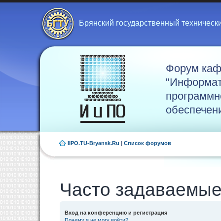
Брянский государственный техническ
Форум ка
"Информат
программн
обеспечен
IIPO.TU-Bryansk.Ru
|
Список форумов
Часто задаваемые
Вход на конференцию и регистрация
Почему я не могу войти?