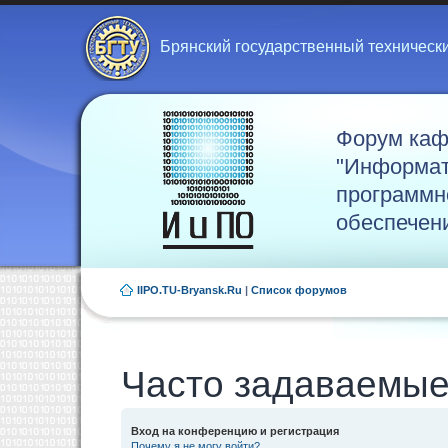
Брянский государственный техническ
Форум ка
"Информат
программн
обеспечен
IIPO.TU-Bryansk.Ru
|
Список форумов
Часто задаваемые
Вход на конференцию и регистрация
Почему я не могу войти?