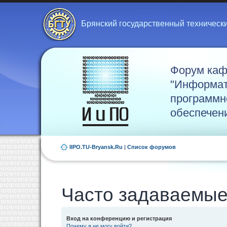
Брянский государственный техническ
Форум ка
"Информат
программн
обеспечен
IIPO.TU-Bryansk.Ru
|
Список форумов
Часто задаваемые
Вход на конференцию и регистрация
Почему я не могу войти?