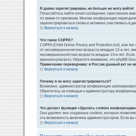
Я давно зарегистрирован, но больше не могу войти!
Попытайтесь найти email-сообщение, присланное вам 
по каким-то причинам. Многие конференции периодич
зарегистрироваться снова и активнее участвовать в ди
Вернуться к началу
Что такое COPPA?
COPPA (Child Online Privacy and Protection Act), или
от несовершеннолетних возраста младше 13-и лет, им
несовершеннолетних возраста младше 13-и лет. Если в
юрисконсультанту. Обратите внимание, что phpBB Gro
Примечание переводчика: в России данный акт не и
Вернуться к началу
Почему я не могу зарегистрироваться?
Возможно, администратор конференции заблокировал в
Обратитесь за помощью к администратору конференц
Вернуться к началу
Что делает функция «Удалить cookies конференции
Она удаляет все созданные cookies, которые позволя
эта возможность включена администратором. Если вы 
Вернуться к началу