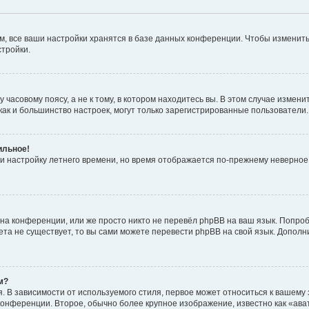
, все ваши настройки хранятся в базе данных конференции. Чтобы изменить
стройки.
часовому поясу, а не к тому, в котором находитесь вы. В этом случае изменит
с, как и большинство настроек, могут только зарегистрированные пользователи
ильное!
 и настройку летнего времени, но время отображается по-прежнему неверное
на конференции, или же просто никто не перевёл phpBB на ваш язык. Попроб
кета не существует, то вы сами можете перевести phpBB на свой язык. Допо
м?
 В зависимости от используемого стиля, первое может относиться к вашему з
 конференции. Второе, обычно более крупное изображение, известно как «ав