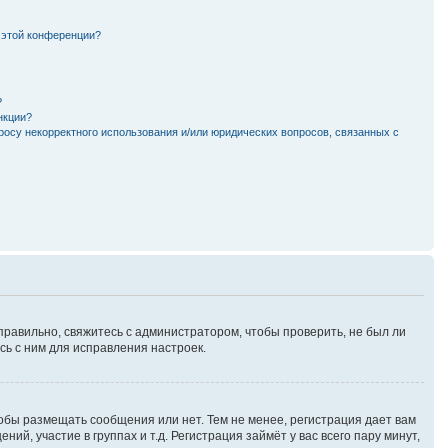
 этой конференции?
?
нкции?
росу некорректного использования и/или юридических вопросов, связанных с
правильно, свяжитесь с администратором, чтобы проверить, не был ли
ь с ним для исправления настроек.
тобы размещать сообщения или нет. Тем не менее, регистрация дает вам
, участие в группах и т.д. Регистрация займёт у вас всего пару минут,