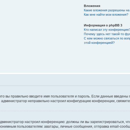
Вложения
Какие вложения разрешены на
Как мне найти мои вложения?
Информация о phpBB 3
Кто написал эту конференцию
Почему здесь нет такой-то фу
С кем можно связаться по воп
этой конференцией?
что вы правильно вводите имя пользователя и пароль. Если данные введены 
то администратор неправильно настроил конфигурацию конференции, свяжитес
ак администратор настроил конференцию: должны ли вы зарегистрироваться, ч
имным пользователям: аватары, личные сообщения, отправка email-сообщений