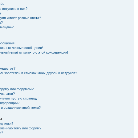
ей?
е вступить в них?
?
рупп имеют разные цвета?
ю?
оманда»?
ообщения!
ельные личные сообщения!
ьный email от кого-то с этой конференции!
 недругов?
ользователей в списках моих друзей и недругов?
форуму или форумам?
ультатов?
олучил пустую страницу!
конференции?
я и созданные мной темы?
мы
одписки?
делённую тему или форум?
и?