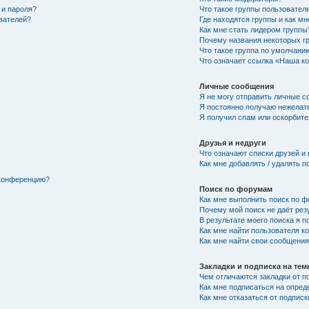
 и пароля?
Что такое группы пользовател
ователей?
Где находятся группы и как мн
Как мне стать лидером группы
Почему названия некоторых г
Что такое группа по умолчани
Что означает ссылка «Наша к
Личные сообщения
Я не могу отправить личные с
Я постоянно получаю нежелат
Я получил спам или оскорбител
Друзья и недруги
Что означают списки друзей и
Как мне добавлять / удалять п
 конференцию?
Поиск по форумам
Как мне выполнить поиск по 
Почему мой поиск не даёт рез
В результате моего поиска я п
Как мне найти пользователя 
Как мне найти свои сообщени
Закладки и подписка на те
Чем отличаются закладки от п
Как мне подписаться на опре
Как мне отказаться от подписк