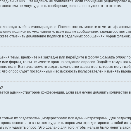
оследней из них. Эта надпись не появляется, если сообщение редактировал 
ьзователи не могут удалить сообщение, если на него уже кто-то ответил.
ала создать её в личном разделе. После этого вы можете отметить флажком
авление подписи по умолчанию ко всем вашим сообщениям, сделав соответс
можете отменить добавление подписи в отдельных сообщениях, убрав флажок
щения темы, щёлкните на закладке или перейдите в форму
Создать опрос
по
и или формы, то вы не имеете прав на создание опросов. Задайте тему и как
ового поля. Вы также можете задать количество вариантов, которые могут вы
т, что опрос будет постоянным) и возможность пользователей изменять вариа
а?
вается администратором конференции. Если вам нужно добавить количество 
ься только их создателями, модераторами или администраторами. Для редакт
л проголосовать, то вы можете удалить опрос или отредактировать любой из ва
ь или удалить опрос. Это сделано для того, чтобы нельзя было менять вари