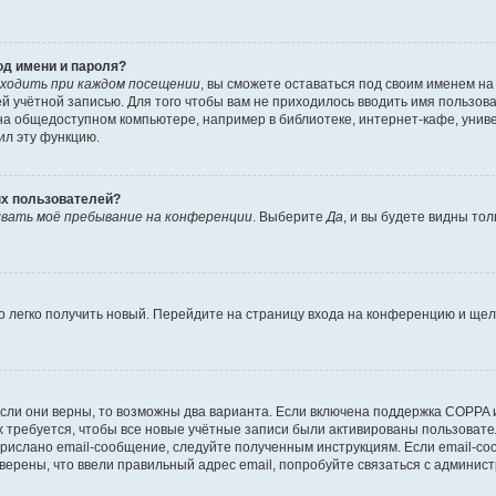
од имени и пароля?
ходить при каждом посещении
, вы сможете оставаться под своим именем н
шей учётной записью. Для того чтобы вам не приходилось вводить имя пользов
а общедоступном компьютере, например в библиотеке, интернет-кафе, универ
ил эту функцию.
ых пользователей?
вать моё пребывание на конференции
. Выберите
Да
, и вы будете видны то
но легко получить новый. Перейдите на страницу входа на конференцию и ще
сли они верны, то возможны два варианта. Если включена поддержка COPPA и 
 требуется, чтобы все новые учётные записи были активированы пользовате
прислано email-сообщение, следуйте полученным инструкциям. Если email-со
уверены, что ввели правильный адрес email, попробуйте связаться с админис