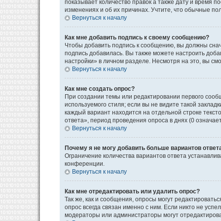
показывает количество правок а также дату и время п
изменениях и об их причинах. Учтите, что обычные пол
Вернуться к началу
Как мне добавить подпись к своему сообщению?
Чтобы добавить подпись к сообщению, вы должны снач
подпись добавилась. Вы также можете настроить доб
настройки» в личном разделе. Несмотря на это, вы с
Вернуться к началу
Как мне создать опрос?
При создании темы или редактировании первого сооб
используемого стиля; если вы не видите такой закладк
каждый вариант находится на отдельной строке текст
ответа», период проведения опроса в днях (0 означае
Вернуться к началу
Почему я не могу добавить больше вариантов ответ
Ограничение количества вариантов ответа устанавли
конференции.
Вернуться к началу
Как мне отредактировать или удалить опрос?
Так же, как и сообщения, опросы могут редактироват
опрос всегда связан именно с ним. Если никто не успе
модераторы или администраторы могут отредактироват