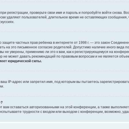
при регистрации, проверьте свои имя и пароль и попробуйте войти снова. В
ески удаляют пользователей, длительное время не оставляющих сообщения, 
скуссиях.
 Акт о защите частных прав ребенка в интернете от 1998 г. — это закон Соед
еть на это письменное согласие родителей. Допустимо наличие иного вида 
ы не уверены, применимо ли это к вам, как к регистрирующемуся на конфере
up не может давать рекомендаций по правовым вопросам и не является объе
меет юридической силы.
аш IP-адрес или запретил имя, под которым вы пытаетесь зарегистрировать
ии.
»?
ют вам оставаться авторизованными на этой конференции, а также выполняет
испытываете трудности с входом или выходом с конференции, возможно, уда