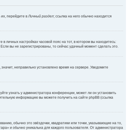
 их, перейдите в
Личный раздел
; ссылка на него обычно находится
е в личных настройках часовой пояс на тот, в котором вы находитесь:
. Если вы не зарегистрированы, то сейчас удачный момент сделать это.
, значит, неправильно установлено время на сервере. Уведомите
уйте узнать у администратора конференции, может ли он установить
лнительную информацию вы можете получить на сайте phpBB (ссылка
ванию, обычно это звёздочки, квадратики или точки, указывающие на то,
атара» и обычно уникальна для каждого пользователя. От администратора