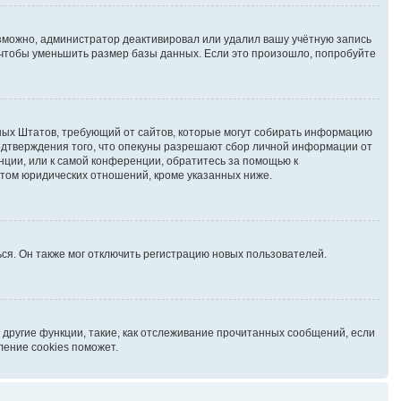
озможно, администратор деактивировал или удалил вашу учётную запись
чтобы уменьшить размер базы данных. Если это произошло, попробуйте
иненных Штатов, требующий от сайтов, которые могут собирать информацию
подтверждения того, что опекуны разрешают сбор личной информации от
нции, или к самой конференции, обратитесь за помощью к
ктом юридических отношений, кроме указанных ниже.
ся. Он также мог отключить регистрацию новых пользователей.
 другие функции, такие, как отслеживание прочитанных сообщений, если
ление cookies поможет.