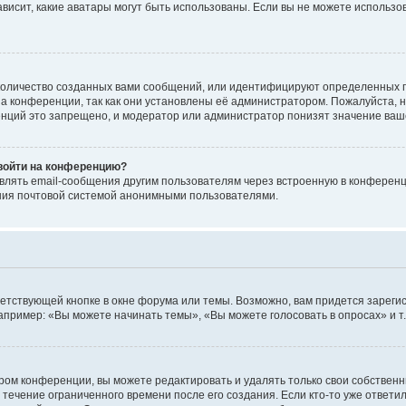
 зависит, какие аватары могут быть использованы. Если вы не можете исполь
оличество созданных вами сообщений, или идентифицируют определенных п
а конференции, так как они установлены её администратором. Пожалуйста, 
нций это запрещено, и модератор или администратор понизят значение ваш
 войти на конференцию?
влять email-сообщения другим пользователям через встроенную в конференц
ения почтовой системой анонимными пользователями.
етствующей кнопке в окне форума или темы. Возможно, вам придется зареги
пример: «Вы можете начинать темы», «Вы можете голосовать в опросах» и т.
ом конференции, вы можете редактировать и удалять только свои собственн
 течение ограниченного времени после его создания. Если кто-то уже ответи