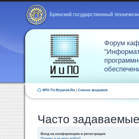
Брянский государственный техническ
Форум ка
"Информат
программн
обеспечен
IIPO.TU-Bryansk.Ru
|
Список форумов
Часто задаваемые
Вход на конференцию и регистрация
Почему я не могу войти?