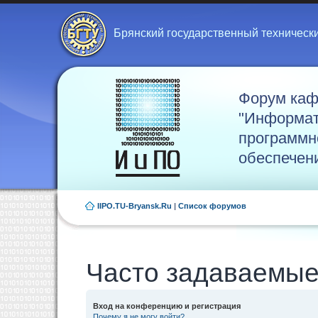
Брянский государственный техническ
Форум ка
"Информат
программн
обеспечен
IIPO.TU-Bryansk.Ru
|
Список форумов
Часто задаваемые
Вход на конференцию и регистрация
Почему я не могу войти?