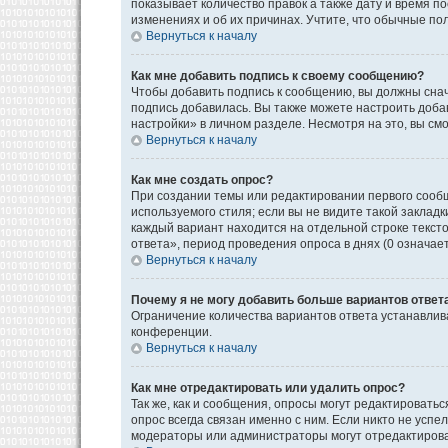
показывает количество правок а также дату и время п
изменениях и об их причинах. Учтите, что обычные пол
Вернуться к началу
Как мне добавить подпись к своему сообщению?
Чтобы добавить подпись к сообщению, вы должны снач
подпись добавилась. Вы также можете настроить доб
настройки» в личном разделе. Несмотря на это, вы с
Вернуться к началу
Как мне создать опрос?
При создании темы или редактировании первого сооб
используемого стиля; если вы не видите такой закладк
каждый вариант находится на отдельной строке текст
ответа», период проведения опроса в днях (0 означае
Вернуться к началу
Почему я не могу добавить больше вариантов ответ
Ограничение количества вариантов ответа устанавли
конференции.
Вернуться к началу
Как мне отредактировать или удалить опрос?
Так же, как и сообщения, опросы могут редактироват
опрос всегда связан именно с ним. Если никто не успе
модераторы или администраторы могут отредактироват