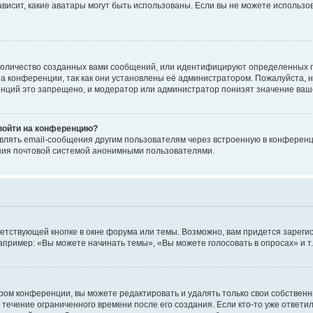
 зависит, какие аватары могут быть использованы. Если вы не можете исполь
оличество созданных вами сообщений, или идентифицируют определенных п
а конференции, так как они установлены её администратором. Пожалуйста, 
нций это запрещено, и модератор или администратор понизят значение ваш
 войти на конференцию?
влять email-сообщения другим пользователям через встроенную в конференц
ения почтовой системой анонимными пользователями.
етствующей кнопке в окне форума или темы. Возможно, вам придется зареги
пример: «Вы можете начинать темы», «Вы можете голосовать в опросах» и т.
ом конференции, вы можете редактировать и удалять только свои собственн
 течение ограниченного времени после его создания. Если кто-то уже ответи