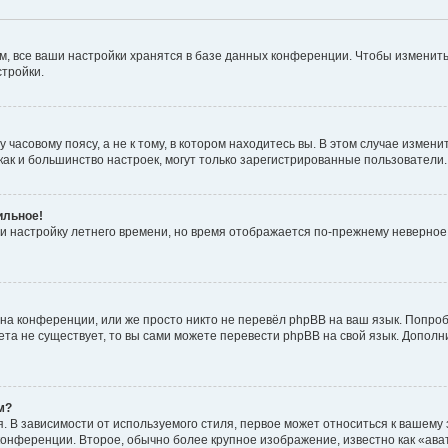
, все ваши настройки хранятся в базе данных конференции. Чтобы изменить
стройки.
часовому поясу, а не к тому, в котором находитесь вы. В этом случае изменит
с, как и большинство настроек, могут только зарегистрированные пользователи
ильное!
 и настройку летнего времени, но время отображается по-прежнему неверное
на конференции, или же просто никто не перевёл phpBB на ваш язык. Попроб
кета не существует, то вы сами можете перевести phpBB на свой язык. Допо
м?
 В зависимости от используемого стиля, первое может относиться к вашему з
 конференции. Второе, обычно более крупное изображение, известно как «ав