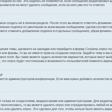
оследней из них. Эта надпись не появляется, если сообщение редактировал 
ьзователи не могут удалить сообщение, если на него уже кто-то ответил.
ала создать её в личном разделе. После этого вы можете отметить флажком
авление подписи по умолчанию ко всем вашим сообщениям, сделав соответс
можете отменить добавление подписи в отдельных сообщениях, убрав флажок
щения темы, щёлкните на закладке или перейдите в форму
Создать опрос
по
и или формы, то вы не имеете прав на создание опросов. Задайте тему и как
ового поля. Вы также можете задать количество вариантов, которые могут вы
т, что опрос будет постоянным) и возможность пользователей изменять вариа
а?
вается администратором конференции. Если вам нужно добавить количество 
ься только их создателями, модераторами или администраторами. Для редакт
л проголосовать, то вы можете удалить опрос или отредактировать любой из ва
ь или удалить опрос. Это сделано для того, чтобы нельзя было менять вари