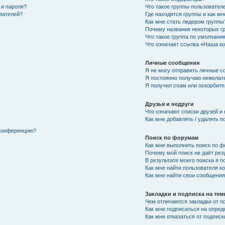
 и пароля?
Что такое группы пользовател
ователей?
Где находятся группы и как мн
Как мне стать лидером группы
Почему названия некоторых г
Что такое группа по умолчани
Что означает ссылка «Наша к
Личные сообщения
Я не могу отправить личные с
Я постоянно получаю нежелат
Я получил спам или оскорбител
Друзья и недруги
Что означают списки друзей и
Как мне добавлять / удалять п
 конференцию?
Поиск по форумам
Как мне выполнить поиск по 
Почему мой поиск не даёт рез
В результате моего поиска я п
Как мне найти пользователя 
Как мне найти свои сообщени
Закладки и подписка на те
Чем отличаются закладки от п
Как мне подписаться на опре
Как мне отказаться от подписк