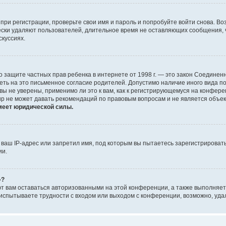
при регистрации, проверьте свои имя и пароль и попробуйте войти снова. В
ески удаляют пользователей, длительное время не оставляющих сообщения, 
скуссиях.
 Акт о защите частных прав ребенка в интернете от 1998 г. — это закон Соед
еть на это письменное согласие родителей. Допустимо наличие иного вида 
ы не уверены, применимо ли это к вам, как к регистрирующемуся на конфере
up не может давать рекомендаций по правовым вопросам и не является объе
меет юридической силы.
аш IP-адрес или запретил имя, под которым вы пытаетесь зарегистрировать
ии.
»?
ют вам оставаться авторизованными на этой конференции, а также выполняет
испытываете трудности с входом или выходом с конференции, возможно, уда