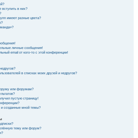
ей?
е вступить в них?
?
рупп имеют разные цвета?
ю?
оманда»?
ообщения!
ельные личные сообщения!
ьный email от кого-то с этой конференции!
 недругов?
ользователей в списках моих друзей и недругов?
форуму или форумам?
ультатов?
олучил пустую страницу!
конференции?
я и созданные мной темы?
мы
одписки?
делённую тему или форум?
и?