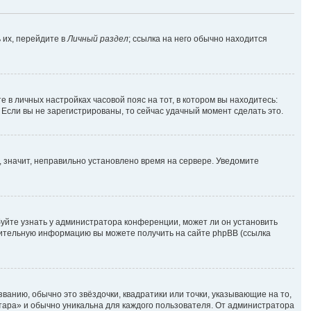
 их, перейдите в
Личный раздел
; ссылка на него обычно находится
е в личных настройках часовой пояс на тот, в котором вы находитесь:
. Если вы не зарегистрированы, то сейчас удачный момент сделать это.
, значит, неправильно установлено время на сервере. Уведомите
уйте узнать у администратора конференции, может ли он установить
лнительную информацию вы можете получить на сайте phpBB (ссылка
ванию, обычно это звёздочки, квадратики или точки, указывающие на то,
атара» и обычно уникальна для каждого пользователя. От администратора