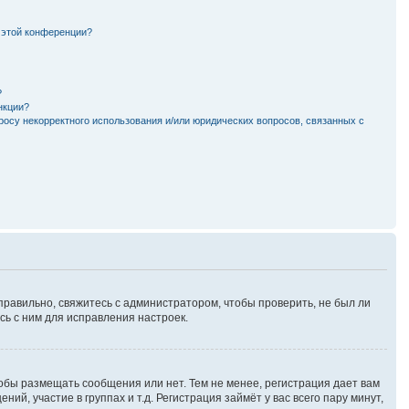
 этой конференции?
?
нкции?
росу некорректного использования и/или юридических вопросов, связанных с
правильно, свяжитесь с администратором, чтобы проверить, не был ли
ь с ним для исправления настроек.
тобы размещать сообщения или нет. Тем не менее, регистрация дает вам
, участие в группах и т.д. Регистрация займёт у вас всего пару минут,