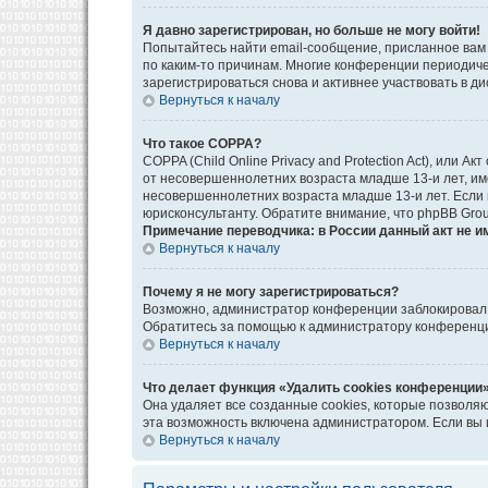
Я давно зарегистрирован, но больше не могу войти!
Попытайтесь найти email-сообщение, присланное вам 
по каким-то причинам. Многие конференции периодич
зарегистрироваться снова и активнее участвовать в ди
Вернуться к началу
Что такое COPPA?
COPPA (Child Online Privacy and Protection Act), или
от несовершеннолетних возраста младше 13-и лет, им
несовершеннолетних возраста младше 13-и лет. Если в
юрисконсультанту. Обратите внимание, что phpBB Gro
Примечание переводчика: в России данный акт не и
Вернуться к началу
Почему я не могу зарегистрироваться?
Возможно, администратор конференции заблокировал в
Обратитесь за помощью к администратору конференц
Вернуться к началу
Что делает функция «Удалить cookies конференции
Она удаляет все созданные cookies, которые позволя
эта возможность включена администратором. Если вы 
Вернуться к началу