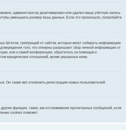
озможно, администратор деактивировал или удалил вашу учётную запись
чтобы уменьшить размер базы данных. Если это произошло, попробуйте
иненных Штатов, требующий от сайтов, которые могут собирать информацию
подтверждения того, что опекуны разрешают сбор личной информации от
нции, или к самой конференции, обратитесь за помощью к
ктом юридических отношений, кроме указанных ниже.
ся. Он также мог отключить регистрацию новых пользователей.
 другие функции, такие, как отслеживание прочитанных сообщений, если
ление cookies поможет.