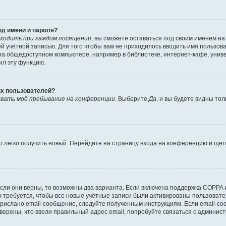
од имени и пароля?
ходить при каждом посещении
, вы сможете оставаться под своим именем н
шей учётной записью. Для того чтобы вам не приходилось вводить имя пользов
а общедоступном компьютере, например в библиотеке, интернет-кафе, универ
ил эту функцию.
ых пользователей?
вать моё пребывание на конференции
. Выберите
Да
, и вы будете видны то
но легко получить новый. Перейдите на страницу входа на конференцию и ще
сли они верны, то возможны два варианта. Если включена поддержка COPPA и 
 требуется, чтобы все новые учётные записи были активированы пользовате
прислано email-сообщение, следуйте полученным инструкциям. Если email-со
уверены, что ввели правильный адрес email, попробуйте связаться с админис