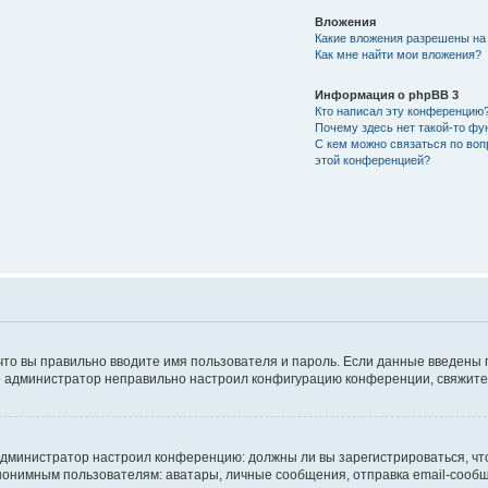
Вложения
Какие вложения разрешены на
Как мне найти мои вложения?
Информация о phpBB 3
Кто написал эту конференцию
Почему здесь нет такой-то фу
С кем можно связаться по воп
этой конференцией?
что вы правильно вводите имя пользователя и пароль. Если данные введены 
то администратор неправильно настроил конфигурацию конференции, свяжитес
ак администратор настроил конференцию: должны ли вы зарегистрироваться, ч
имным пользователям: аватары, личные сообщения, отправка email-сообщений