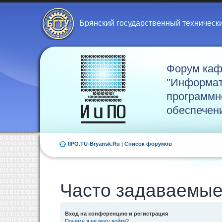
Брянский государственный техническ
Форум ка
"Информат
программн
обеспечен
IIPO.TU-Bryansk.Ru
|
Список форумов
Часто задаваемые
Вход на конференцию и регистрация
Почему я не могу войти?