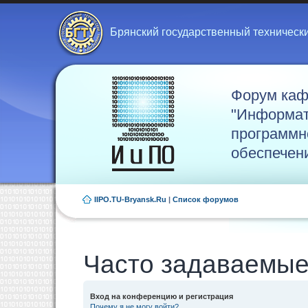
Брянский государственный техническ
Форум ка
"Информат
программн
обеспечен
IIPO.TU-Bryansk.Ru
|
Список форумов
Часто задаваемые
Вход на конференцию и регистрация
Почему я не могу войти?