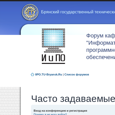
Брянский государственный техническ
Форум ка
"Информат
программн
обеспечен
IIPO.TU-Bryansk.Ru
|
Список форумов
Часто задаваемые
Вход на конференцию и регистрация
Почему я не могу войти?