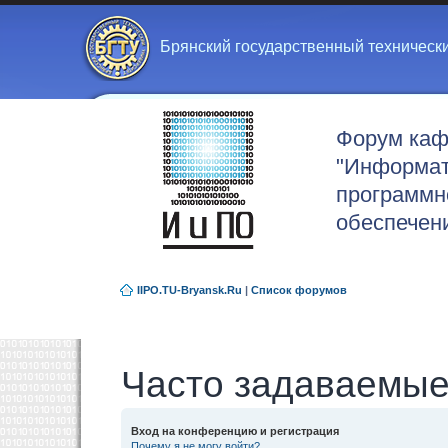
Брянский государственный техническ
Форум ка
"Информат
программн
обеспечен
IIPO.TU-Bryansk.Ru
|
Список форумов
Часто задаваемые
Вход на конференцию и регистрация
Почему я не могу войти?