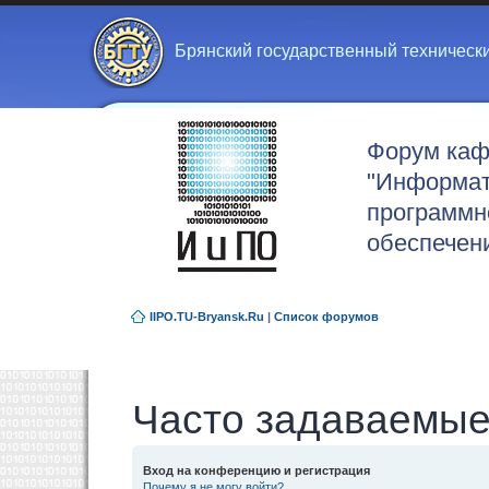
Брянский государственный техническ
Форум ка
"Информат
программн
обеспечен
IIPO.TU-Bryansk.Ru
|
Список форумов
Часто задаваемые
Вход на конференцию и регистрация
Почему я не могу войти?