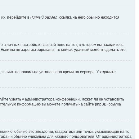
 их, перейдите в
Личный раздел
; ссылка на него обычно находится
е в личных настройках часовой пояс на тот, в котором вы находитесь:
. Если вы не зарегистрированы, то сейчас удачный момент сделать это.
, значит, неправильно установлено время на сервере. Уведомите
уйте узнать у администратора конференции, может ли он установить
лнительную информацию вы можете получить на сайте phpBB (ссылка
ванию, обычно это звёздочки, квадратики или точки, указывающие на то,
атара» и обычно уникальна для каждого пользователя. От администратора