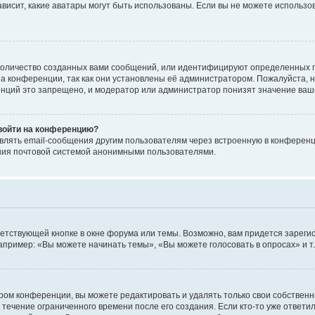
 зависит, какие аватары могут быть использованы. Если вы не можете исполь
оличество созданных вами сообщений, или идентифицируют определенных п
а конференции, так как они установлены её администратором. Пожалуйста, 
нций это запрещено, и модератор или администратор понизят значение ваш
 войти на конференцию?
влять email-сообщения другим пользователям через встроенную в конференц
ения почтовой системой анонимными пользователями.
етствующей кнопке в окне форума или темы. Возможно, вам придется зареги
пример: «Вы можете начинать темы», «Вы можете голосовать в опросах» и т.
ом конференции, вы можете редактировать и удалять только свои собственн
 течение ограниченного времени после его создания. Если кто-то уже ответи