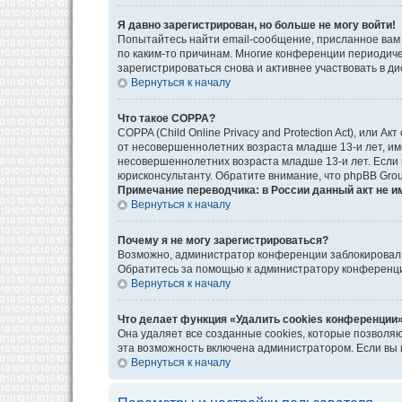
Я давно зарегистрирован, но больше не могу войти!
Попытайтесь найти email-сообщение, присланное вам 
по каким-то причинам. Многие конференции периодич
зарегистрироваться снова и активнее участвовать в ди
Вернуться к началу
Что такое COPPA?
COPPA (Child Online Privacy and Protection Act), или
от несовершеннолетних возраста младше 13-и лет, им
несовершеннолетних возраста младше 13-и лет. Если в
юрисконсультанту. Обратите внимание, что phpBB Gro
Примечание переводчика: в России данный акт не и
Вернуться к началу
Почему я не могу зарегистрироваться?
Возможно, администратор конференции заблокировал в
Обратитесь за помощью к администратору конференц
Вернуться к началу
Что делает функция «Удалить cookies конференции
Она удаляет все созданные cookies, которые позволя
эта возможность включена администратором. Если вы 
Вернуться к началу