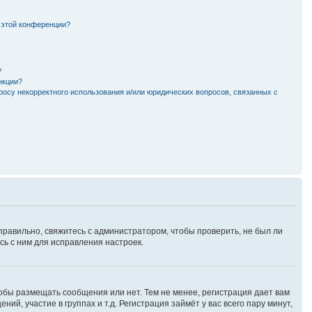
 этой конференции?
?
нкции?
росу некорректного использования и/или юридических вопросов, связанных с
правильно, свяжитесь с администратором, чтобы проверить, не был ли
ь с ним для исправления настроек.
тобы размещать сообщения или нет. Тем не менее, регистрация дает вам
, участие в группах и т.д. Регистрация займёт у вас всего пару минут,