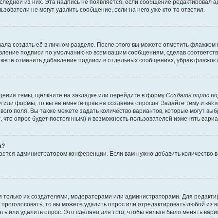
оследней из них. Эта надпись не появляется, если сообщение редактировал 
ьзователи не могут удалить сообщение, если на него уже кто-то ответил.
ала создать её в личном разделе. После этого вы можете отметить флажком
авление подписи по умолчанию ко всем вашим сообщениям, сделав соответс
можете отменить добавление подписи в отдельных сообщениях, убрав флажок
щения темы, щёлкните на закладке или перейдите в форму
Создать опрос
по
и или формы, то вы не имеете прав на создание опросов. Задайте тему и как
ового поля. Вы также можете задать количество вариантов, которые могут вы
т, что опрос будет постоянным) и возможность пользователей изменять вариа
а?
вается администратором конференции. Если вам нужно добавить количество 
ься только их создателями, модераторами или администраторами. Для редакт
л проголосовать, то вы можете удалить опрос или отредактировать любой из ва
ь или удалить опрос. Это сделано для того, чтобы нельзя было менять вари