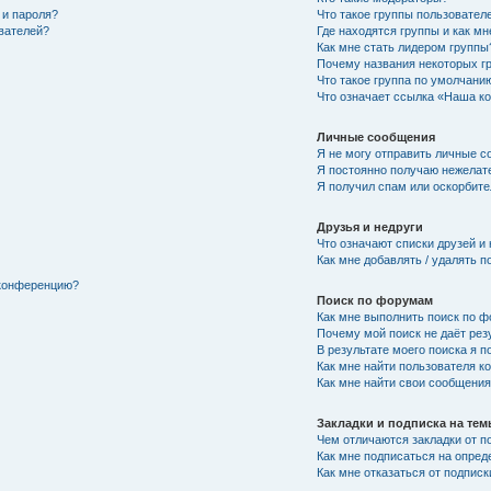
 и пароля?
Что такое группы пользовател
ователей?
Где находятся группы и как мн
Как мне стать лидером группы
Почему названия некоторых г
Что такое группа по умолчани
Что означает ссылка «Наша к
Личные сообщения
Я не могу отправить личные с
Я постоянно получаю нежелат
Я получил спам или оскорбител
Друзья и недруги
Что означают списки друзей и
Как мне добавлять / удалять п
 конференцию?
Поиск по форумам
Как мне выполнить поиск по 
Почему мой поиск не даёт рез
В результате моего поиска я п
Как мне найти пользователя 
Как мне найти свои сообщени
Закладки и подписка на те
Чем отличаются закладки от п
Как мне подписаться на опре
Как мне отказаться от подписк