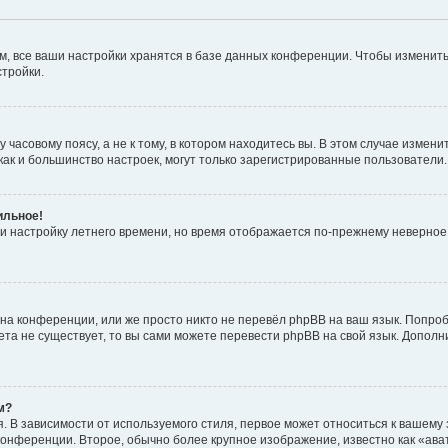
, все ваши настройки хранятся в базе данных конференции. Чтобы изменить
стройки.
часовому поясу, а не к тому, в котором находитесь вы. В этом случае изменит
с, как и большинство настроек, могут только зарегистрированные пользователи
ильное!
 и настройку летнего времени, но время отображается по-прежнему неверное
на конференции, или же просто никто не перевёл phpBB на ваш язык. Попроб
кета не существует, то вы сами можете перевести phpBB на свой язык. Допо
м?
 В зависимости от используемого стиля, первое может относиться к вашему з
 конференции. Второе, обычно более крупное изображение, известно как «ав