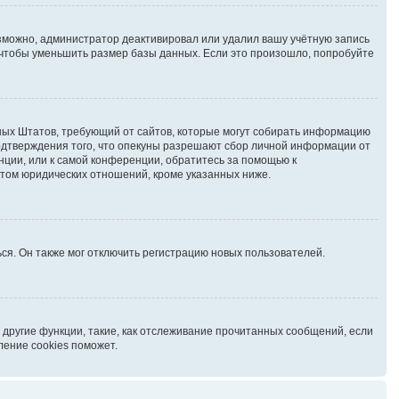
озможно, администратор деактивировал или удалил вашу учётную запись
чтобы уменьшить размер базы данных. Если это произошло, попробуйте
иненных Штатов, требующий от сайтов, которые могут собирать информацию
подтверждения того, что опекуны разрешают сбор личной информации от
нции, или к самой конференции, обратитесь за помощью к
ктом юридических отношений, кроме указанных ниже.
ся. Он также мог отключить регистрацию новых пользователей.
 другие функции, такие, как отслеживание прочитанных сообщений, если
ление cookies поможет.