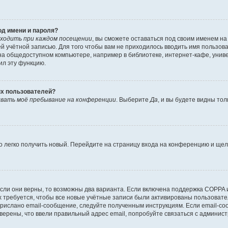
од имени и пароля?
ходить при каждом посещении
, вы сможете оставаться под своим именем н
шей учётной записью. Для того чтобы вам не приходилось вводить имя пользов
а общедоступном компьютере, например в библиотеке, интернет-кафе, универ
ил эту функцию.
ых пользователей?
вать моё пребывание на конференции
. Выберите
Да
, и вы будете видны то
но легко получить новый. Перейдите на страницу входа на конференцию и ще
сли они верны, то возможны два варианта. Если включена поддержка COPPA и 
 требуется, чтобы все новые учётные записи были активированы пользовате
прислано email-сообщение, следуйте полученным инструкциям. Если email-со
уверены, что ввели правильный адрес email, попробуйте связаться с админис