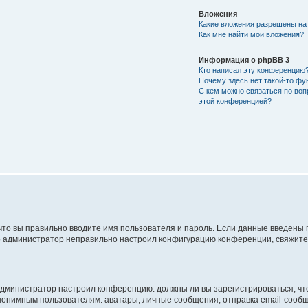
Вложения
Какие вложения разрешены на
Как мне найти мои вложения?
Информация о phpBB 3
Кто написал эту конференцию
Почему здесь нет такой-то фу
С кем можно связаться по воп
этой конференцией?
что вы правильно вводите имя пользователя и пароль. Если данные введены 
то администратор неправильно настроил конфигурацию конференции, свяжитес
ак администратор настроил конференцию: должны ли вы зарегистрироваться, ч
имным пользователям: аватары, личные сообщения, отправка email-сообщений