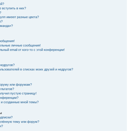
ей?
е вступить в них?
?
рупп имеют разные цвета?
ю?
оманда»?
ообщения!
ельные личные сообщения!
ьный email от кого-то с этой конференции!
 недругов?
ользователей в списках моих друзей и недругов?
форуму или форумам?
ультатов?
олучил пустую страницу!
конференции?
я и созданные мной темы?
мы
одписки?
делённую тему или форум?
и?