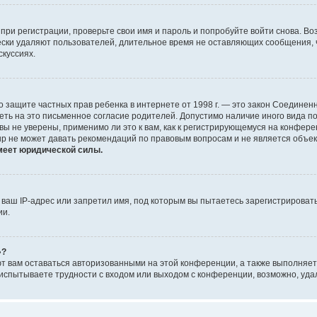
при регистрации, проверьте свои имя и пароль и попробуйте войти снова. В
ески удаляют пользователей, длительное время не оставляющих сообщения, 
скуссиях.
 Акт о защите частных прав ребенка в интернете от 1998 г. — это закон Соед
еть на это письменное согласие родителей. Допустимо наличие иного вида 
ы не уверены, применимо ли это к вам, как к регистрирующемуся на конфере
up не может давать рекомендаций по правовым вопросам и не является объе
меет юридической силы.
аш IP-адрес или запретил имя, под которым вы пытаетесь зарегистрировать
ии.
»?
ют вам оставаться авторизованными на этой конференции, а также выполняет
испытываете трудности с входом или выходом с конференции, возможно, уда