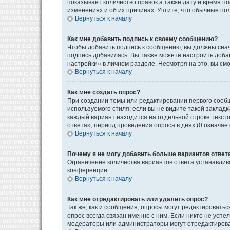
показывает количество правок а также дату и время п
изменениях и об их причинах. Учтите, что обычные пол
Вернуться к началу
Как мне добавить подпись к своему сообщению?
Чтобы добавить подпись к сообщению, вы должны снач
подпись добавилась. Вы также можете настроить доб
настройки» в личном разделе. Несмотря на это, вы с
Вернуться к началу
Как мне создать опрос?
При создании темы или редактировании первого сооб
используемого стиля; если вы не видите такой закладк
каждый вариант находится на отдельной строке текст
ответа», период проведения опроса в днях (0 означае
Вернуться к началу
Почему я не могу добавить больше вариантов ответ
Ограничение количества вариантов ответа устанавли
конференции.
Вернуться к началу
Как мне отредактировать или удалить опрос?
Так же, как и сообщения, опросы могут редактироват
опрос всегда связан именно с ним. Если никто не успе
модераторы или администраторы могут отредактироват