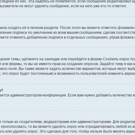
оследней из них. Эта надпись не появляется, если сообщение редактировал 
ьзователи не могут удалить сообщение, если на него уже кто-то ответил.
ала создать её в личном разделе. После этого вы можете отметить флажком
авление подписи по умолчанию ко всем вашим сообщениям, сделав соответс
можете отменить добавление подписи в отдельных сообщениях, убрав флажок
щения темы, щёлкните на закладке или перейдите в форму
Создать опрос
по
и или формы, то вы не имеете прав на создание опросов. Задайте тему и как
ового поля. Вы также можете задать количество вариантов, которые могут вы
т, что опрос будет постоянным) и возможность пользователей изменять вариа
а?
вается администратором конференции. Если вам нужно добавить количество 
ься только их создателями, модераторами или администраторами. Для редакт
л проголосовать, то вы можете удалить опрос или отредактировать любой из ва
ь или удалить опрос. Это сделано для того, чтобы нельзя было менять вари