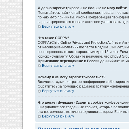
Я давно зарегистрирован, но больше не могу войти!
Попытайтесь найти email-сообщение, присланное вам 
по каким-то причинам. Многие конференции периодич
зарегистрироваться снова и активнее участвовать в ди
Вернуться к началу
Что такое COPPA?
COPPA (Child Online Privacy and Protection Act), или
от несовершеннолетних возраста младше 13-и лет, им
несовершеннолетних возраста младше 13-и лет. Если в
юрисконсультанту. Обратите внимание, что phpBB Gro
Примечание переводчика: в России данный акт не и
Вернуться к началу
Почему я не могу зарегистрироваться?
Возможно, администратор конференции заблокировал в
Обратитесь за помощью к администратору конференц
Вернуться к началу
Что делает функция «Удалить cookies конференции
Она удаляет все созданные cookies, которые позволя
эта возможность включена администратором. Если вы 
Вернуться к началу