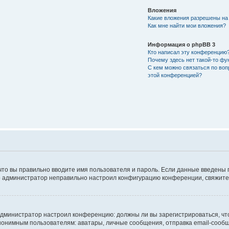
Вложения
Какие вложения разрешены на
Как мне найти мои вложения?
Информация о phpBB 3
Кто написал эту конференцию
Почему здесь нет такой-то фу
С кем можно связаться по воп
этой конференцией?
что вы правильно вводите имя пользователя и пароль. Если данные введены 
то администратор неправильно настроил конфигурацию конференции, свяжитес
ак администратор настроил конференцию: должны ли вы зарегистрироваться, ч
имным пользователям: аватары, личные сообщения, отправка email-сообщений