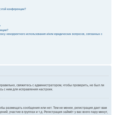
 этой конференции?
?
нкции?
росу некорректного использования и/или юридических вопросов, связанных с
правильно, свяжитесь с администратором, чтобы проверить, не был ли
ь с ним для исправления настроек.
тобы размещать сообщения или нет. Тем не менее, регистрация дает вам
, участие в группах и т.д. Регистрация займёт у вас всего пару минут,