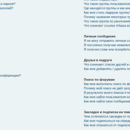
 и пароля?
Что такое группы пользовател
ователей?
Где находятся группы и как мн
Как мне стать лидером группы
Почему названия некоторых г
Что такое группа по умолчани
Что означает ссылка «Наша к
Личные сообщения
Я не могу отправить личные с
Я постоянно получаю нежелат
Я получил спам или оскорбител
Друзья и недруги
Что означают списки друзей и
Как мне добавлять / удалять п
 конференцию?
Поиск по форумам
Как мне выполнить поиск по 
Почему мой поиск не даёт рез
В результате моего поиска я п
Как мне найти пользователя 
Как мне найти свои сообщени
Закладки и подписка на те
Чем отличаются закладки от п
Как мне подписаться на опре
Как мне отказаться от подписк