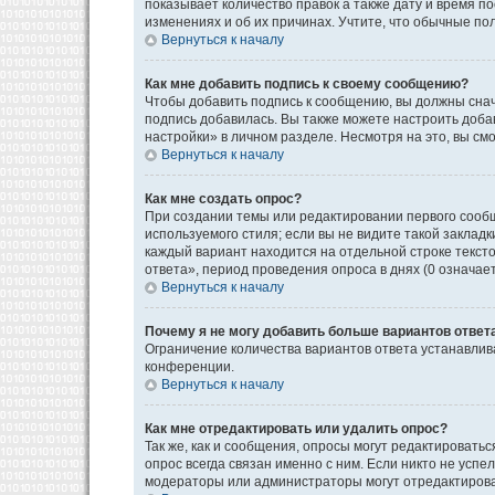
показывает количество правок а также дату и время п
изменениях и об их причинах. Учтите, что обычные пол
Вернуться к началу
Как мне добавить подпись к своему сообщению?
Чтобы добавить подпись к сообщению, вы должны снач
подпись добавилась. Вы также можете настроить доб
настройки» в личном разделе. Несмотря на это, вы с
Вернуться к началу
Как мне создать опрос?
При создании темы или редактировании первого сооб
используемого стиля; если вы не видите такой закладк
каждый вариант находится на отдельной строке текст
ответа», период проведения опроса в днях (0 означае
Вернуться к началу
Почему я не могу добавить больше вариантов ответ
Ограничение количества вариантов ответа устанавли
конференции.
Вернуться к началу
Как мне отредактировать или удалить опрос?
Так же, как и сообщения, опросы могут редактироват
опрос всегда связан именно с ним. Если никто не успе
модераторы или администраторы могут отредактироват