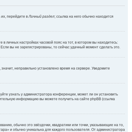
 их, перейдите в
Личный раздел
; ссылка на него обычно находится
е в личных настройках часовой пояс на тот, в котором вы находитесь:
. Если вы не зарегистрированы, то сейчас удачный момент сделать это.
, значит, неправильно установлено время на сервере. Уведомите
уйте узнать у администратора конференции, может ли он установить
лнительную информацию вы можете получить на сайте phpBB (ссылка
ванию, обычно это звёздочки, квадратики или точки, указывающие на то,
атара» и обычно уникальна для каждого пользователя. От администратора