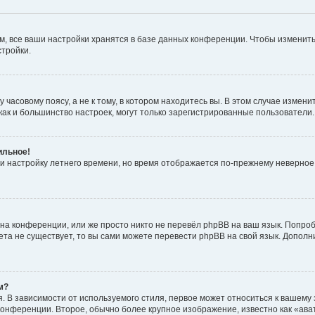
, все ваши настройки хранятся в базе данных конференции. Чтобы изменить
стройки.
часовому поясу, а не к тому, в котором находитесь вы. В этом случае изменит
с, как и большинство настроек, могут только зарегистрированные пользователи
ильное!
 и настройку летнего времени, но время отображается по-прежнему неверное
на конференции, или же просто никто не перевёл phpBB на ваш язык. Попроб
кета не существует, то вы сами можете перевести phpBB на свой язык. Допо
м?
 В зависимости от используемого стиля, первое может относиться к вашему з
 конференции. Второе, обычно более крупное изображение, известно как «ав