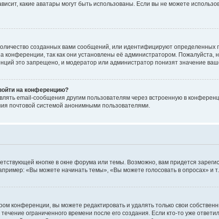
 зависит, какие аватары могут быть использованы. Если вы не можете исполь
оличество созданных вами сообщений, или идентифицируют определенных п
а конференции, так как они установлены её администратором. Пожалуйста, 
нций это запрещено, и модератор или администратор понизят значение ваш
 войти на конференцию?
влять email-сообщения другим пользователям через встроенную в конференц
ения почтовой системой анонимными пользователями.
етствующей кнопке в окне форума или темы. Возможно, вам придется зареги
пример: «Вы можете начинать темы», «Вы можете голосовать в опросах» и т.
ом конференции, вы можете редактировать и удалять только свои собственн
 течение ограниченного времени после его создания. Если кто-то уже ответи