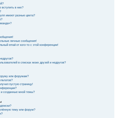
ей?
е вступить в них?
?
рупп имеют разные цвета?
ю?
оманда»?
ообщения!
ельные личные сообщения!
ьный email от кого-то с этой конференции!
 недругов?
ользователей в списках моих друзей и недругов?
форуму или форумам?
ультатов?
олучил пустую страницу!
конференции?
я и созданные мной темы?
мы
одписки?
делённую тему или форум?
и?