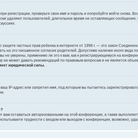
при регистрации, проверьте свои имя и пароль и попробуйте войти снова. В
ески удаляют пользователей, длительное время не оставляющих сообщения, 
скуссиях.
 Акт о защите частных прав ребенка в интернете от 1998 г. — это закон Соед
еть на это письменное согласие родителей. Допустимо наличие иного вида 
ы не уверены, применимо ли это к вам, как к регистрирующемуся на конфере
up не может давать рекомендаций по правовым вопросам и не является объе
меет юридической силы.
аш IP-адрес или запретил имя, под которым вы пытаетесь зарегистрировать
ии.
»?
ют вам оставаться авторизованными на этой конференции, а также выполняет
испытываете трудности с входом или выходом с конференции, возможно, уда