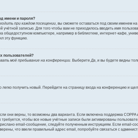
од имени и пароля?
ходить при каждом посещении
, вы сможете оставаться под своим именем н
шей учётной записью. Для того чтобы вам не приходилось вводить имя пользов
а общедоступном компьютере, например в библиотеке, интернет-кафе, универ
ил эту функцию.
ых пользователей?
вать моё пребывание на конференции
. Выберите
Да
, и вы будете видны то
но легко получить новый. Перейдите на страницу входа на конференцию и ще
сли они верны, то возможны два варианта. Если включена поддержка COPPA и 
 требуется, чтобы все новые учётные записи были активированы пользовате
прислано email-сообщение, следуйте полученным инструкциям. Если email-со
уверены, что ввели правильный адрес email, попробуйте связаться с админис