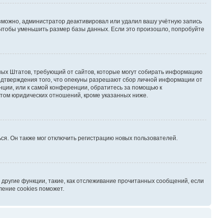
озможно, администратор деактивировал или удалил вашу учётную запись
чтобы уменьшить размер базы данных. Если это произошло, попробуйте
иненных Штатов, требующий от сайтов, которые могут собирать информацию
подтверждения того, что опекуны разрешают сбор личной информации от
нции, или к самой конференции, обратитесь за помощью к
ктом юридических отношений, кроме указанных ниже.
ся. Он также мог отключить регистрацию новых пользователей.
 другие функции, такие, как отслеживание прочитанных сообщений, если
ление cookies поможет.