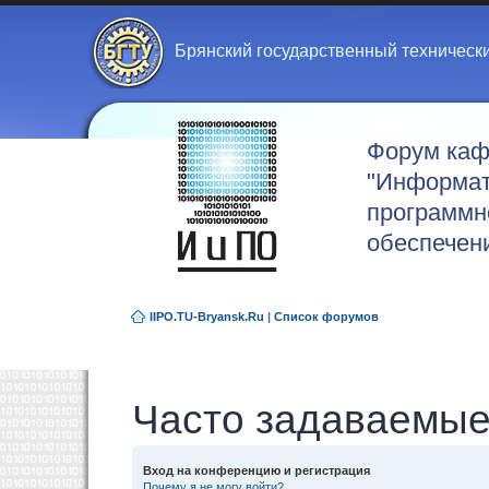
Брянский государственный техническ
Форум ка
"Информат
программн
обеспечен
IIPO.TU-Bryansk.Ru
|
Список форумов
Часто задаваемые
Вход на конференцию и регистрация
Почему я не могу войти?