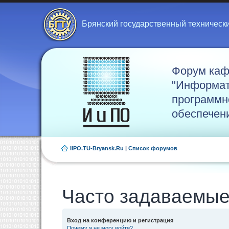
Брянский государственный техническ
Форум ка
"Информат
программн
обеспечен
IIPO.TU-Bryansk.Ru
|
Список форумов
Часто задаваемые
Вход на конференцию и регистрация
Почему я не могу войти?