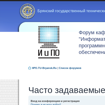
Брянский государственный техническ
Форум ка
"Информат
программн
обеспечен
IIPO.TU-Bryansk.Ru
|
Список форумов
Часто задаваемые
Вход на конференцию и регистрация
Почему я не могу войти?