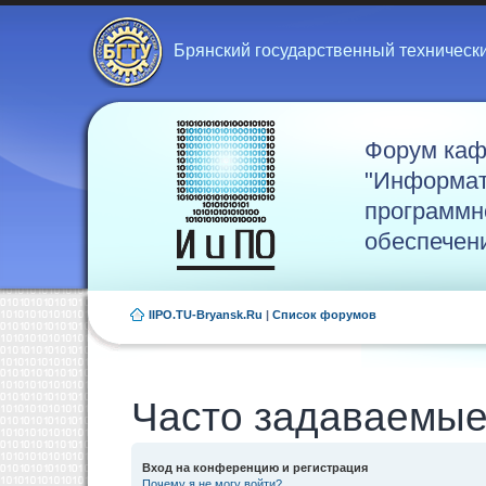
Брянский государственный техническ
Форум ка
"Информат
программн
обеспечен
IIPO.TU-Bryansk.Ru
|
Список форумов
Часто задаваемые
Вход на конференцию и регистрация
Почему я не могу войти?