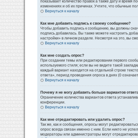
показывает количество правок а также дату и время п
изменениях и об их причинах. Учтите, что обычные пол
Вернуться к началу
Как мне добавить подпись к своему сообщению?
Чтобы добавить подпись к сообщению, вы должны снач
подпись добавилась. Вы также можете настроить доб
настройки» в личном разделе. Несмотря на это, вы с
Вернуться к началу
Как мне создать опрос?
При создании темы или редактировании первого сооб
используемого стиля; если вы не видите такой закладк
каждый вариант находится на отдельной строке текст
ответа», период проведения опроса в днях (0 означае
Вернуться к началу
Почему я не могу добавить больше вариантов ответ
Ограничение количества вариантов ответа устанавли
конференции.
Вернуться к началу
Как мне отредактировать или удалить опрос?
Так же, как и сообщения, опросы могут редактироват
опрос всегда связан именно с ним. Если никто не успе
модераторы или администраторы могут отредактироват