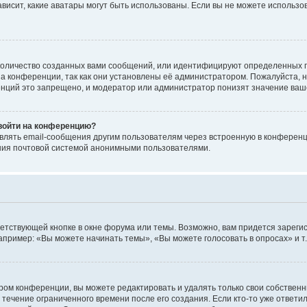
 зависит, какие аватары могут быть использованы. Если вы не можете исполь
оличество созданных вами сообщений, или идентифицируют определенных п
а конференции, так как они установлены её администратором. Пожалуйста, 
нций это запрещено, и модератор или администратор понизят значение ваш
 войти на конференцию?
влять email-сообщения другим пользователям через встроенную в конференц
ения почтовой системой анонимными пользователями.
етствующей кнопке в окне форума или темы. Возможно, вам придется зареги
пример: «Вы можете начинать темы», «Вы можете голосовать в опросах» и т.
ом конференции, вы можете редактировать и удалять только свои собственн
 течение ограниченного времени после его создания. Если кто-то уже ответи