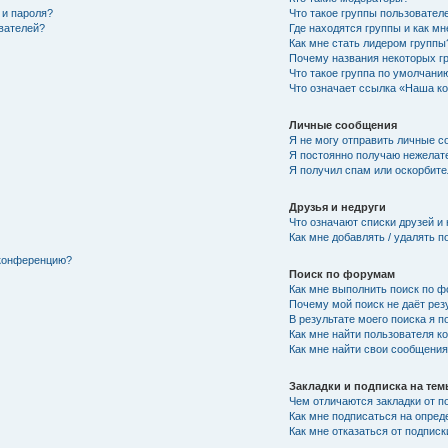
 и пароля?
Что такое группы пользовател
ователей?
Где находятся группы и как мн
Как мне стать лидером группы
Почему названия некоторых г
Что такое группа по умолчани
Что означает ссылка «Наша к
Личные сообщения
Я не могу отправить личные с
Я постоянно получаю нежелат
Я получил спам или оскорбител
Друзья и недруги
Что означают списки друзей и
Как мне добавлять / удалять п
 конференцию?
Поиск по форумам
Как мне выполнить поиск по 
Почему мой поиск не даёт рез
В результате моего поиска я п
Как мне найти пользователя 
Как мне найти свои сообщени
Закладки и подписка на те
Чем отличаются закладки от п
Как мне подписаться на опре
Как мне отказаться от подписк