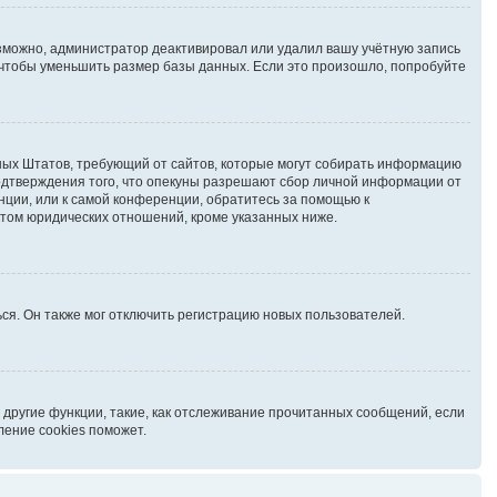
озможно, администратор деактивировал или удалил вашу учётную запись
чтобы уменьшить размер базы данных. Если это произошло, попробуйте
иненных Штатов, требующий от сайтов, которые могут собирать информацию
подтверждения того, что опекуны разрешают сбор личной информации от
нции, или к самой конференции, обратитесь за помощью к
ктом юридических отношений, кроме указанных ниже.
ся. Он также мог отключить регистрацию новых пользователей.
 другие функции, такие, как отслеживание прочитанных сообщений, если
ление cookies поможет.