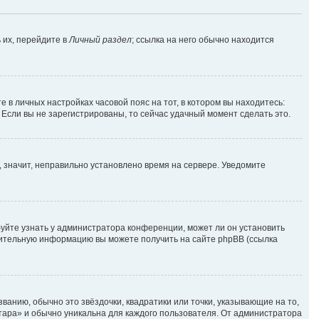
 их, перейдите в
Личный раздел
; ссылка на него обычно находится
е в личных настройках часовой пояс на тот, в котором вы находитесь:
. Если вы не зарегистрированы, то сейчас удачный момент сделать это.
, значит, неправильно установлено время на сервере. Уведомите
уйте узнать у администратора конференции, может ли он установить
лнительную информацию вы можете получить на сайте phpBB (ссылка
ванию, обычно это звёздочки, квадратики или точки, указывающие на то,
атара» и обычно уникальна для каждого пользователя. От администратора