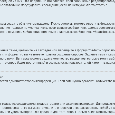
оследней из них. Эта надпись не появляется, если сообщение редактировал 
ьзователи не могут удалить сообщение, если на него уже кто-то ответил.
ала создать её в личном разделе. После этого вы можете отметить флажком
авление подписи по умолчанию ко всем вашим сообщениям, сделав соответс
можете отменить добавление подписи в отдельных сообщениях, убрав флажок
щения темы, щёлкните на закладке или перейдите в форму
Создать опрос
по
и или формы, то вы не имеете прав на создание опросов. Задайте тему и как
ового поля. Вы также можете задать количество вариантов, которые могут вы
т, что опрос будет постоянным) и возможность пользователей изменять вариа
а?
вается администратором конференции. Если вам нужно добавить количество 
ься только их создателями, модераторами или администраторами. Для редакт
л проголосовать, то вы можете удалить опрос или отредактировать любой из ва
ь или удалить опрос. Это сделано для того, чтобы нельзя было менять вари