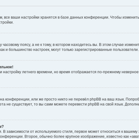
, все ваши настройки хранятся в базе данных конференции. Чтобы изменить
стройки.
часовому поясу, а не к тому, в котором находитесь вы. В этом случае изменит
с, как и большинство настроек, могут только зарегистрированные пользователи
ильное!
 и настройку летнего времени, но время отображается по-прежнему неверное
на конференции, или же просто никто не перевёл phpBB на ваш язык. Попроб
кета не существует, то вы сами можете перевести phpBB на свой язык. Допо
м?
 В зависимости от используемого стиля, первое может относиться к вашему з
 конференции. Второе, обычно более крупное изображение, известно как «ав