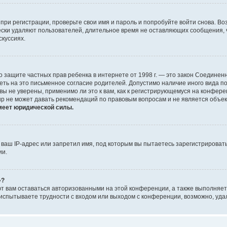
при регистрации, проверьте свои имя и пароль и попробуйте войти снова. В
ески удаляют пользователей, длительное время не оставляющих сообщения, 
скуссиях.
 Акт о защите частных прав ребенка в интернете от 1998 г. — это закон Соед
еть на это письменное согласие родителей. Допустимо наличие иного вида 
ы не уверены, применимо ли это к вам, как к регистрирующемуся на конфере
up не может давать рекомендаций по правовым вопросам и не является объе
меет юридической силы.
аш IP-адрес или запретил имя, под которым вы пытаетесь зарегистрировать
ии.
»?
ют вам оставаться авторизованными на этой конференции, а также выполняет
испытываете трудности с входом или выходом с конференции, возможно, уда