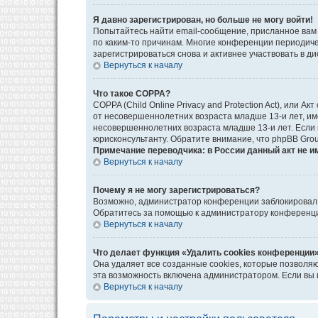
Я давно зарегистрирован, но больше не могу войти!
Попытайтесь найти email-сообщение, присланное вам 
по каким-то причинам. Многие конференции периодич
зарегистрироваться снова и активнее участвовать в ди
Вернуться к началу
Что такое COPPA?
COPPA (Child Online Privacy and Protection Act), или
от несовершеннолетних возраста младше 13-и лет, им
несовершеннолетних возраста младше 13-и лет. Если в
юрисконсультанту. Обратите внимание, что phpBB Gro
Примечание переводчика: в России данный акт не и
Вернуться к началу
Почему я не могу зарегистрироваться?
Возможно, администратор конференции заблокировал в
Обратитесь за помощью к администратору конференц
Вернуться к началу
Что делает функция «Удалить cookies конференции
Она удаляет все созданные cookies, которые позволя
эта возможность включена администратором. Если вы 
Вернуться к началу