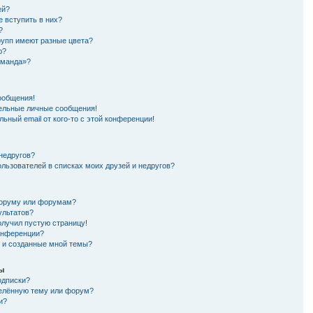
ей?
е вступить в них?
?
рупп имеют разные цвета?
ю?
оманда»?
ообщения!
ельные личные сообщения!
ьный email от кого-то с этой конференции!
 недругов?
ользователей в списках моих друзей и недругов?
форуму или форумам?
ультатов?
олучил пустую страницу!
конференции?
я и созданные мной темы?
мы
одписки?
делённую тему или форум?
и?