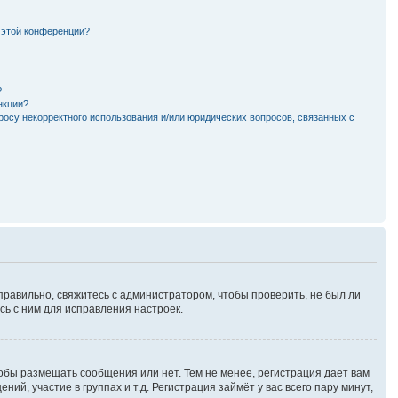
 этой конференции?
?
нкции?
росу некорректного использования и/или юридических вопросов, связанных с
правильно, свяжитесь с администратором, чтобы проверить, не был ли
ь с ним для исправления настроек.
тобы размещать сообщения или нет. Тем не менее, регистрация дает вам
, участие в группах и т.д. Регистрация займёт у вас всего пару минут,