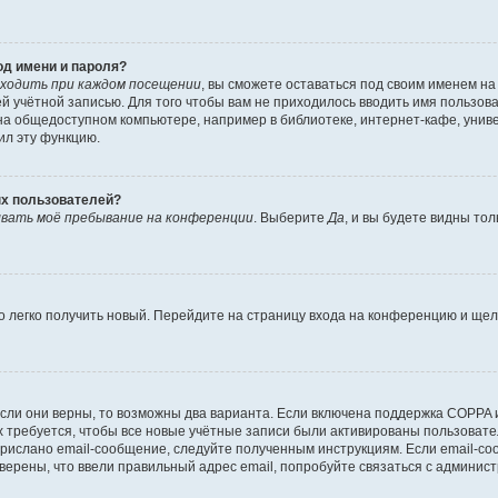
од имени и пароля?
ходить при каждом посещении
, вы сможете оставаться под своим именем н
шей учётной записью. Для того чтобы вам не приходилось вводить имя пользов
а общедоступном компьютере, например в библиотеке, интернет-кафе, универ
ил эту функцию.
ых пользователей?
вать моё пребывание на конференции
. Выберите
Да
, и вы будете видны то
но легко получить новый. Перейдите на страницу входа на конференцию и ще
сли они верны, то возможны два варианта. Если включена поддержка COPPA и 
 требуется, чтобы все новые учётные записи были активированы пользовате
прислано email-сообщение, следуйте полученным инструкциям. Если email-со
уверены, что ввели правильный адрес email, попробуйте связаться с админис