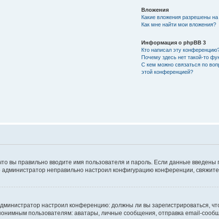
Вложения
Какие вложения разрешены на
Как мне найти мои вложения?
Информация о phpBB 3
Кто написал эту конференцию
Почему здесь нет такой-то фу
С кем можно связаться по воп
этой конференцией?
что вы правильно вводите имя пользователя и пароль. Если данные введены 
то администратор неправильно настроил конфигурацию конференции, свяжитес
ак администратор настроил конференцию: должны ли вы зарегистрироваться, ч
имным пользователям: аватары, личные сообщения, отправка email-сообщений