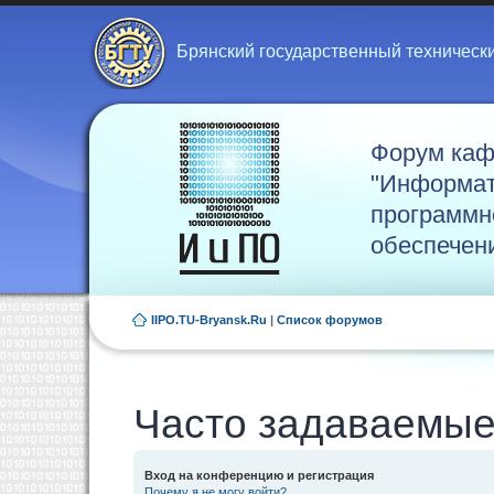
Брянский государственный техническ
Форум ка
"Информат
программн
обеспечен
IIPO.TU-Bryansk.Ru
|
Список форумов
Часто задаваемые
Вход на конференцию и регистрация
Почему я не могу войти?