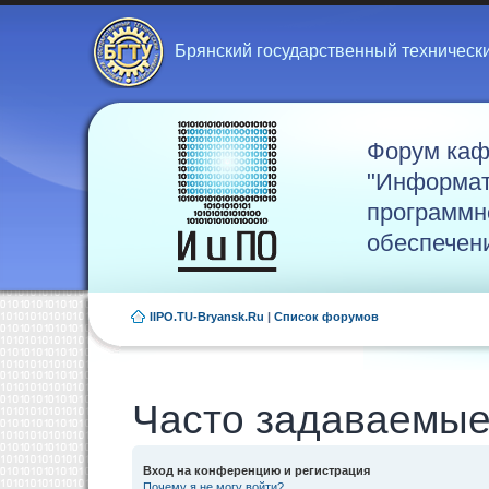
Брянский государственный техническ
Форум ка
"Информат
программн
обеспечен
IIPO.TU-Bryansk.Ru
|
Список форумов
Часто задаваемые
Вход на конференцию и регистрация
Почему я не могу войти?