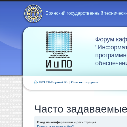
Брянский государственный техническ
Форум ка
"Информат
программн
обеспечен
IIPO.TU-Bryansk.Ru
|
Список форумов
Часто задаваемые
Вход на конференцию и регистрация
Почему я не могу войти?