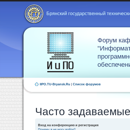
Брянский государственный техническ
Форум ка
"Информат
программн
обеспечен
IIPO.TU-Bryansk.Ru
|
Список форумов
Часто задаваемые
Вход на конференцию и регистрация
Почему я не могу войти?