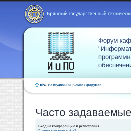
Брянский государственный техническ
Форум ка
"Информат
программн
обеспечен
IIPO.TU-Bryansk.Ru
|
Список форумов
Часто задаваемые
Вход на конференцию и регистрация
Почему я не могу войти?