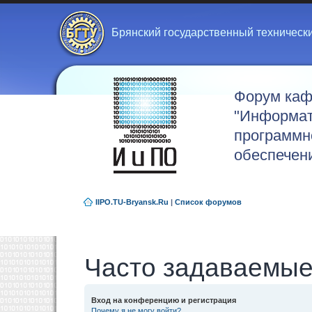
Брянский государственный техническ
Форум ка
"Информат
программн
обеспечен
IIPO.TU-Bryansk.Ru
|
Список форумов
Часто задаваемые
Вход на конференцию и регистрация
Почему я не могу войти?