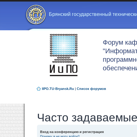
Брянский государственный техническ
Форум ка
"Информат
программн
обеспечен
IIPO.TU-Bryansk.Ru
|
Список форумов
Часто задаваемые
Вход на конференцию и регистрация
Почему я не могу войти?