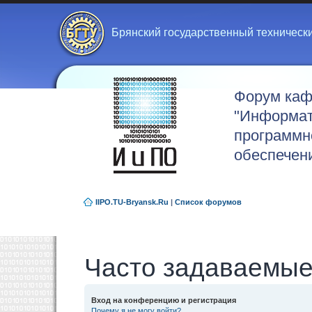
Брянский государственный техническ
Форум ка
"Информат
программн
обеспечен
IIPO.TU-Bryansk.Ru
|
Список форумов
Часто задаваемые
Вход на конференцию и регистрация
Почему я не могу войти?