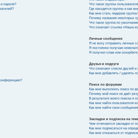
 и пароля?
Что такое группы пользовател
ователей?
Где находятся группы и как мн
Как мне стать лидером группы
Почему названия некоторых г
Что такое группа по умолчани
Что означает ссылка «Наша к
Личные сообщения
Я не могу отправить личные с
Я постоянно получаю нежелат
Я получил спам или оскорбител
Друзья и недруги
Что означают списки друзей и
Как мне добавлять / удалять п
 конференцию?
Поиск по форумам
Как мне выполнить поиск по 
Почему мой поиск не даёт рез
В результате моего поиска я п
Как мне найти пользователя 
Как мне найти свои сообщени
Закладки и подписка на те
Чем отличаются закладки от п
Как мне подписаться на опре
Как мне отказаться от подписк