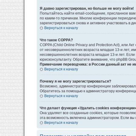
Я давно зарегистрирован, но больше не могу войти!
Попытайтесь найти email-сообщение, присланное вам 
по каким-то причинам. Многие конференции периодич
зарегистрироваться снова и активнее участвовать в ди
Вернуться к началу
Что такое COPPA?
COPPA (Child Online Privacy and Protection Act), или
от несовершеннолетних возраста младше 13-и лет, им
несовершеннолетних возраста младше 13-и лет. Если в
юрисконсультанту. Обратите внимание, что phpBB Gro
Примечание переводчика: в России данный акт не и
Вернуться к началу
Почему я не могу зарегистрироваться?
Возможно, администратор конференции заблокировал в
Обратитесь за помощью к администратору конференц
Вернуться к началу
Что делает функция «Удалить cookies конференции
Она удаляет все созданные cookies, которые позволя
эта возможность включена администратором. Если вы 
Вернуться к началу