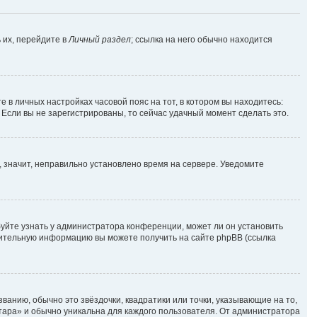
 их, перейдите в
Личный раздел
; ссылка на него обычно находится
е в личных настройках часовой пояс на тот, в котором вы находитесь:
. Если вы не зарегистрированы, то сейчас удачный момент сделать это.
, значит, неправильно установлено время на сервере. Уведомите
уйте узнать у администратора конференции, может ли он установить
лнительную информацию вы можете получить на сайте phpBB (ссылка
ванию, обычно это звёздочки, квадратики или точки, указывающие на то,
атара» и обычно уникальна для каждого пользователя. От администратора