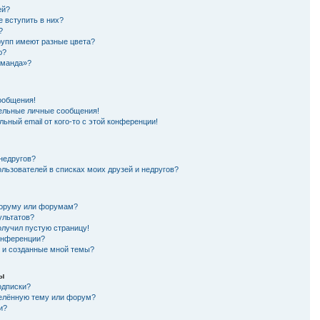
ей?
е вступить в них?
?
рупп имеют разные цвета?
ю?
оманда»?
ообщения!
ельные личные сообщения!
ьный email от кого-то с этой конференции!
 недругов?
ользователей в списках моих друзей и недругов?
форуму или форумам?
ультатов?
олучил пустую страницу!
конференции?
я и созданные мной темы?
мы
одписки?
делённую тему или форум?
и?