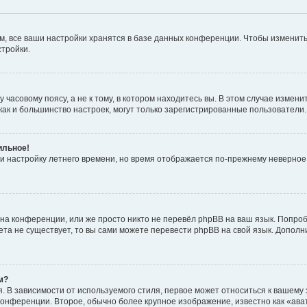
, все ваши настройки хранятся в базе данных конференции. Чтобы изменить
стройки.
часовому поясу, а не к тому, в котором находитесь вы. В этом случае изменит
с, как и большинство настроек, могут только зарегистрированные пользователи
ильное!
 и настройку летнего времени, но время отображается по-прежнему неверное
на конференции, или же просто никто не перевёл phpBB на ваш язык. Попроб
кета не существует, то вы сами можете перевести phpBB на свой язык. Допо
м?
 В зависимости от используемого стиля, первое может относиться к вашему з
 конференции. Второе, обычно более крупное изображение, известно как «ав