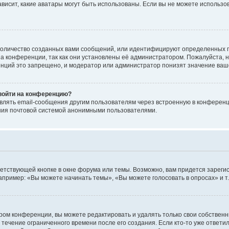
 зависит, какие аватары могут быть использованы. Если вы не можете исполь
оличество созданных вами сообщений, или идентифицируют определенных п
а конференции, так как они установлены её администратором. Пожалуйста, 
нций это запрещено, и модератор или администратор понизят значение ваш
 войти на конференцию?
влять email-сообщения другим пользователям через встроенную в конференц
ения почтовой системой анонимными пользователями.
етствующей кнопке в окне форума или темы. Возможно, вам придется зареги
пример: «Вы можете начинать темы», «Вы можете голосовать в опросах» и т.
ом конференции, вы можете редактировать и удалять только свои собственн
 течение ограниченного времени после его создания. Если кто-то уже ответи