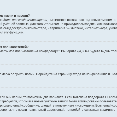
од имени и пароля?
ходить при каждом посещении
, вы сможете оставаться под своим именем н
шей учётной записью. Для того чтобы вам не приходилось вводить имя пользов
а общедоступном компьютере, например в библиотеке, интернет-кафе, универ
ил эту функцию.
ых пользователей?
вать моё пребывание на конференции
. Выберите
Да
, и вы будете видны то
но легко получить новый. Перейдите на страницу входа на конференцию и ще
сли они верны, то возможны два варианта. Если включена поддержка COPPA и 
 требуется, чтобы все новые учётные записи были активированы пользовате
прислано email-сообщение, следуйте полученным инструкциям. Если email-со
уверены, что ввели правильный адрес email, попробуйте связаться с админис