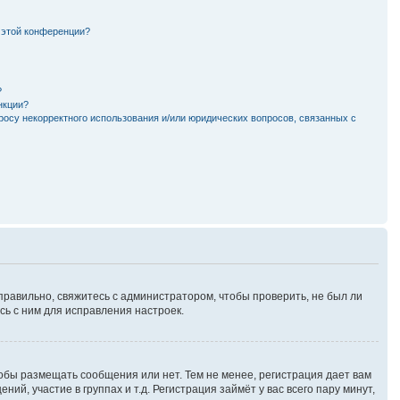
 этой конференции?
?
нкции?
росу некорректного использования и/или юридических вопросов, связанных с
правильно, свяжитесь с администратором, чтобы проверить, не был ли
ь с ним для исправления настроек.
тобы размещать сообщения или нет. Тем не менее, регистрация дает вам
, участие в группах и т.д. Регистрация займёт у вас всего пару минут,