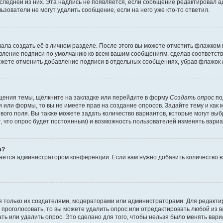
оследней из них. Эта надпись не появляется, если сообщение редактировал 
ьзователи не могут удалить сообщение, если на него уже кто-то ответил.
ала создать её в личном разделе. После этого вы можете отметить флажком
авление подписи по умолчанию ко всем вашим сообщениям, сделав соответс
можете отменить добавление подписи в отдельных сообщениях, убрав флажок
щения темы, щёлкните на закладке или перейдите в форму
Создать опрос
по
и или формы, то вы не имеете прав на создание опросов. Задайте тему и как
ового поля. Вы также можете задать количество вариантов, которые могут вы
т, что опрос будет постоянным) и возможность пользователей изменять вариа
а?
вается администратором конференции. Если вам нужно добавить количество 
ься только их создателями, модераторами или администраторами. Для редакт
л проголосовать, то вы можете удалить опрос или отредактировать любой из ва
ь или удалить опрос. Это сделано для того, чтобы нельзя было менять вари