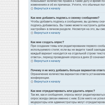
показывает количество правок а также дату и время п
изменениях и об их причинах. Учтите, что обычные пол
Вернуться к началу
Как мне добавить подпись к своему сообщению?
Чтобы добавить подпись к сообщению, вы должны снач
подпись добавилась. Вы также можете настроить доб
настройки» в личном разделе. Несмотря на это, вы с
Вернуться к началу
Как мне создать опрос?
При создании темы или редактировании первого сооб
используемого стиля; если вы не видите такой закладк
каждый вариант находится на отдельной строке текст
ответа», период проведения опроса в днях (0 означае
Вернуться к началу
Почему я не могу добавить больше вариантов ответ
Ограничение количества вариантов ответа устанавли
конференции.
Вернуться к началу
Как мне отредактировать или удалить опрос?
Так же, как и сообщения, опросы могут редактироват
опрос всегда связан именно с ним. Если никто не успе
модераторы или администраторы могут отредактироват