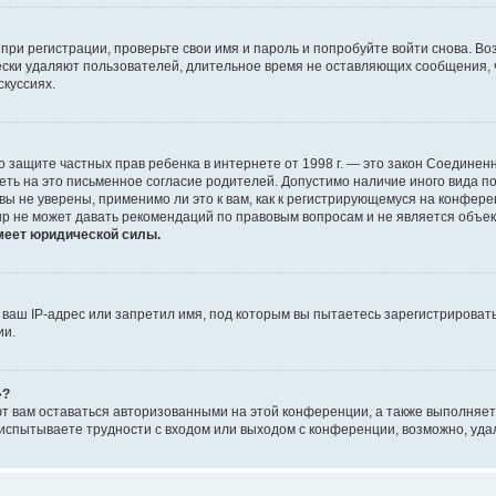
при регистрации, проверьте свои имя и пароль и попробуйте войти снова. В
ески удаляют пользователей, длительное время не оставляющих сообщения, 
скуссиях.
 Акт о защите частных прав ребенка в интернете от 1998 г. — это закон Соед
еть на это письменное согласие родителей. Допустимо наличие иного вида 
ы не уверены, применимо ли это к вам, как к регистрирующемуся на конфере
up не может давать рекомендаций по правовым вопросам и не является объе
меет юридической силы.
аш IP-адрес или запретил имя, под которым вы пытаетесь зарегистрировать
ии.
»?
ют вам оставаться авторизованными на этой конференции, а также выполняет
испытываете трудности с входом или выходом с конференции, возможно, уда