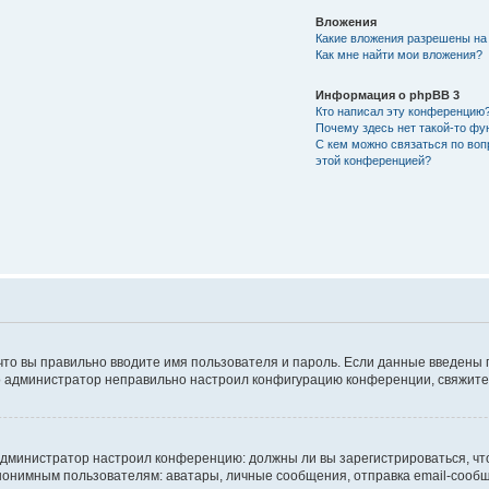
Вложения
Какие вложения разрешены на
Как мне найти мои вложения?
Информация о phpBB 3
Кто написал эту конференцию
Почему здесь нет такой-то фу
С кем можно связаться по воп
этой конференцией?
что вы правильно вводите имя пользователя и пароль. Если данные введены 
то администратор неправильно настроил конфигурацию конференции, свяжитес
ак администратор настроил конференцию: должны ли вы зарегистрироваться, ч
имным пользователям: аватары, личные сообщения, отправка email-сообщений