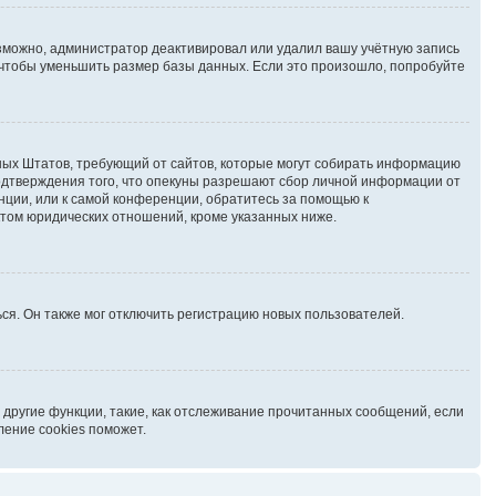
озможно, администратор деактивировал или удалил вашу учётную запись
чтобы уменьшить размер базы данных. Если это произошло, попробуйте
иненных Штатов, требующий от сайтов, которые могут собирать информацию
подтверждения того, что опекуны разрешают сбор личной информации от
нции, или к самой конференции, обратитесь за помощью к
ктом юридических отношений, кроме указанных ниже.
ся. Он также мог отключить регистрацию новых пользователей.
 другие функции, такие, как отслеживание прочитанных сообщений, если
ление cookies поможет.