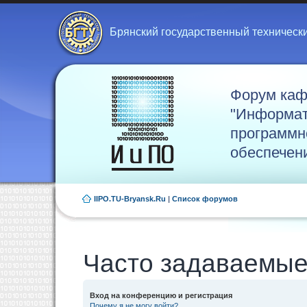
Брянский государственный техническ
Форум ка
"Информат
программн
обеспечен
IIPO.TU-Bryansk.Ru
|
Список форумов
Часто задаваемые
Вход на конференцию и регистрация
Почему я не могу войти?