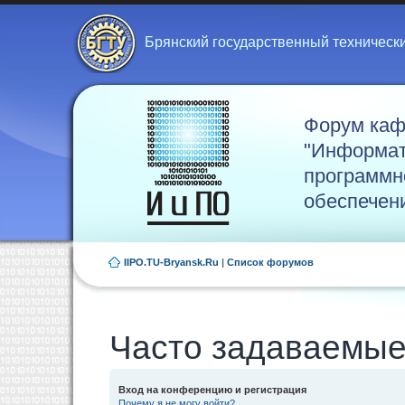
Брянский государственный техническ
Форум ка
"Информат
программн
обеспечен
IIPO.TU-Bryansk.Ru
|
Список форумов
Часто задаваемые
Вход на конференцию и регистрация
Почему я не могу войти?