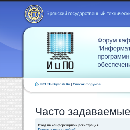
Брянский государственный техническ
Форум ка
"Информат
программн
обеспечен
IIPO.TU-Bryansk.Ru
|
Список форумов
Часто задаваемые
Вход на конференцию и регистрация
Почему я не могу войти?