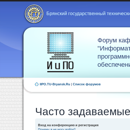
Брянский государственный техническ
Форум ка
"Информат
программн
обеспечен
IIPO.TU-Bryansk.Ru
|
Список форумов
Часто задаваемые
Вход на конференцию и регистрация
Почему я не могу войти?