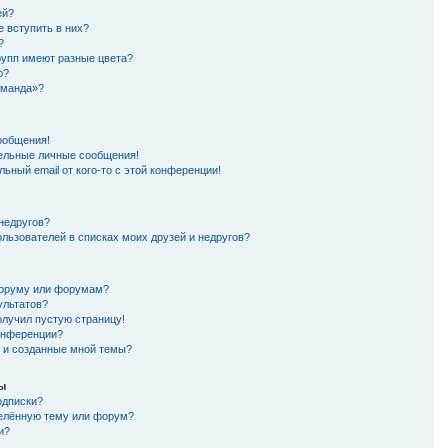
ей?
е вступить в них?
?
рупп имеют разные цвета?
ю?
оманда»?
ообщения!
ельные личные сообщения!
ьный email от кого-то с этой конференции!
 недругов?
ользователей в списках моих друзей и недругов?
форуму или форумам?
ультатов?
олучил пустую страницу!
конференции?
я и созданные мной темы?
мы
одписки?
делённую тему или форум?
и?