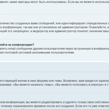
 зависит, какие аватары могут быть использованы. Если вы не можете исполь
оличество созданных вами сообщений, или идентифицируют определенных п
а конференции, так как они установлены её администратором. Пожалуйста, 
нций это запрещено, и модератор или администратор понизят значение ваш
 войти на конференцию?
влять email-сообщения другим пользователям через встроенную в конференц
ения почтовой системой анонимными пользователями.
етствующей кнопке в окне форума или темы. Возможно, вам придется зареги
пример: «Вы можете начинать темы», «Вы можете голосовать в опросах» и т.
ом конференции, вы можете редактировать и удалять только свои собственн
 течение ограниченного времени после его создания. Если кто-то уже ответи