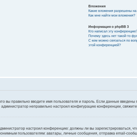
Вложения
Какие вложения разрешены на
Как мне найти мои вложения?
Информация о phpBB 3
Кто написал эту конференцию
Почему здесь нет такой-то фу
С кем можно связаться по воп
этой конференцией?
что вы правильно вводите имя пользователя и пароль. Если данные введены 
то администратор неправильно настроил конфигурацию конференции, свяжитес
ак администратор настроил конференцию: должны ли вы зарегистрироваться, ч
имным пользователям: аватары, личные сообщения, отправка email-сообщений