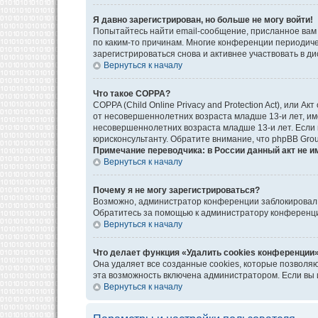
Я давно зарегистрирован, но больше не могу войти!
Попытайтесь найти email-сообщение, присланное вам 
по каким-то причинам. Многие конференции периодич
зарегистрироваться снова и активнее участвовать в ди
Вернуться к началу
Что такое COPPA?
COPPA (Child Online Privacy and Protection Act), или
от несовершеннолетних возраста младше 13-и лет, им
несовершеннолетних возраста младше 13-и лет. Если в
юрисконсультанту. Обратите внимание, что phpBB Gro
Примечание переводчика: в России данный акт не и
Вернуться к началу
Почему я не могу зарегистрироваться?
Возможно, администратор конференции заблокировал в
Обратитесь за помощью к администратору конференц
Вернуться к началу
Что делает функция «Удалить cookies конференции
Она удаляет все созданные cookies, которые позволя
эта возможность включена администратором. Если вы 
Вернуться к началу