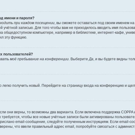
од имени и пароля?
ходить при каждом посещении
, вы сможете оставаться под своим именем н
шей учётной записью. Для того чтобы вам не приходилось вводить имя пользов
а общедоступном компьютере, например в библиотеке, интернет-кафе, универ
ил эту функцию.
ых пользователей?
вать моё пребывание на конференции
. Выберите
Да
, и вы будете видны то
но легко получить новый. Перейдите на страницу входа на конференцию и ще
сли они верны, то возможны два варианта. Если включена поддержка COPPA и 
 требуется, чтобы все новые учётные записи были активированы пользовате
прислано email-сообщение, следуйте полученным инструкциям. Если email-со
уверены, что ввели правильный адрес email, попробуйте связаться с админис