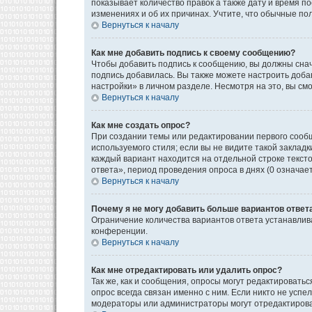
показывает количество правок а также дату и время п
изменениях и об их причинах. Учтите, что обычные пол
Вернуться к началу
Как мне добавить подпись к своему сообщению?
Чтобы добавить подпись к сообщению, вы должны снач
подпись добавилась. Вы также можете настроить доб
настройки» в личном разделе. Несмотря на это, вы с
Вернуться к началу
Как мне создать опрос?
При создании темы или редактировании первого сооб
используемого стиля; если вы не видите такой закладк
каждый вариант находится на отдельной строке текст
ответа», период проведения опроса в днях (0 означае
Вернуться к началу
Почему я не могу добавить больше вариантов ответ
Ограничение количества вариантов ответа устанавли
конференции.
Вернуться к началу
Как мне отредактировать или удалить опрос?
Так же, как и сообщения, опросы могут редактироват
опрос всегда связан именно с ним. Если никто не успе
модераторы или администраторы могут отредактироват