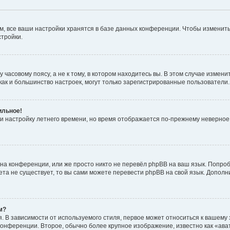
, все ваши настройки хранятся в базе данных конференции. Чтобы изменить
стройки.
часовому поясу, а не к тому, в котором находитесь вы. В этом случае изменит
с, как и большинство настроек, могут только зарегистрированные пользователи
ильное!
 и настройку летнего времени, но время отображается по-прежнему неверное
на конференции, или же просто никто не перевёл phpBB на ваш язык. Попроб
кета не существует, то вы сами можете перевести phpBB на свой язык. Допо
м?
 В зависимости от используемого стиля, первое может относиться к вашему з
 конференции. Второе, обычно более крупное изображение, известно как «ав