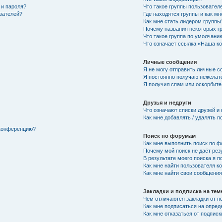
 и пароля?
Что такое группы пользовател
ователей?
Где находятся группы и как мн
Как мне стать лидером группы
Почему названия некоторых г
Что такое группа по умолчани
Что означает ссылка «Наша к
Личные сообщения
Я не могу отправить личные с
Я постоянно получаю нежелат
Я получил спам или оскорбител
Друзья и недруги
Что означают списки друзей и
Как мне добавлять / удалять п
 конференцию?
Поиск по форумам
Как мне выполнить поиск по 
Почему мой поиск не даёт рез
В результате моего поиска я п
Как мне найти пользователя 
Как мне найти свои сообщени
Закладки и подписка на те
Чем отличаются закладки от п
Как мне подписаться на опре
Как мне отказаться от подписк