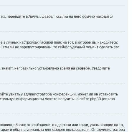
 их, перейдите в
Личный раздел
; ссылка на него обычно находится
е в личных настройках часовой пояс на тот, в котором вы находитесь:
. Если вы не зарегистрированы, то сейчас удачный момент сделать это.
, значит, неправильно установлено время на сервере. Уведомите
уйте узнать у администратора конференции, может ли он установить
лнительную информацию вы можете получить на сайте phpBB (ссылка
ванию, обычно это звёздочки, квадратики или точки, указывающие на то,
атара» и обычно уникальна для каждого пользователя. От администратора