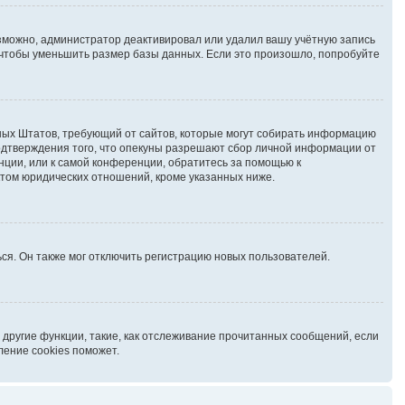
озможно, администратор деактивировал или удалил вашу учётную запись
чтобы уменьшить размер базы данных. Если это произошло, попробуйте
иненных Штатов, требующий от сайтов, которые могут собирать информацию
подтверждения того, что опекуны разрешают сбор личной информации от
нции, или к самой конференции, обратитесь за помощью к
ктом юридических отношений, кроме указанных ниже.
ся. Он также мог отключить регистрацию новых пользователей.
 другие функции, такие, как отслеживание прочитанных сообщений, если
ление cookies поможет.