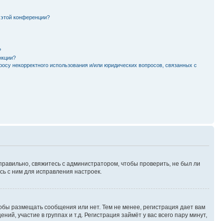
 этой конференции?
?
нкции?
росу некорректного использования и/или юридических вопросов, связанных с
правильно, свяжитесь с администратором, чтобы проверить, не был ли
ь с ним для исправления настроек.
тобы размещать сообщения или нет. Тем не менее, регистрация дает вам
, участие в группах и т.д. Регистрация займёт у вас всего пару минут,