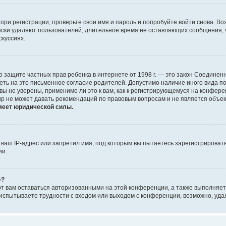
при регистрации, проверьте свои имя и пароль и попробуйте войти снова. В
ески удаляют пользователей, длительное время не оставляющих сообщения, 
скуссиях.
 Акт о защите частных прав ребенка в интернете от 1998 г. — это закон Соед
еть на это письменное согласие родителей. Допустимо наличие иного вида 
ы не уверены, применимо ли это к вам, как к регистрирующемуся на конфере
up не может давать рекомендаций по правовым вопросам и не является объе
меет юридической силы.
аш IP-адрес или запретил имя, под которым вы пытаетесь зарегистрировать
ии.
»?
ют вам оставаться авторизованными на этой конференции, а также выполняет
испытываете трудности с входом или выходом с конференции, возможно, уда