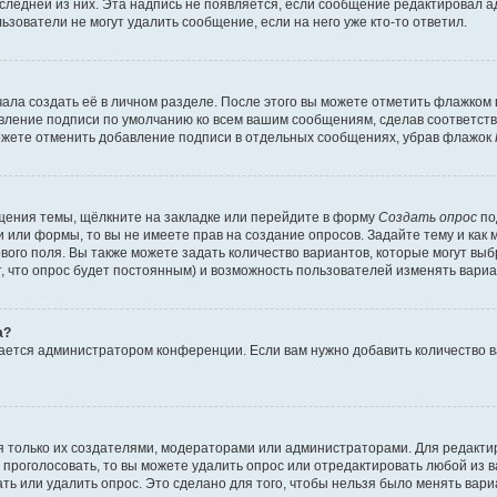
оследней из них. Эта надпись не появляется, если сообщение редактировал 
ьзователи не могут удалить сообщение, если на него уже кто-то ответил.
ала создать её в личном разделе. После этого вы можете отметить флажком
авление подписи по умолчанию ко всем вашим сообщениям, сделав соответс
можете отменить добавление подписи в отдельных сообщениях, убрав флажок
щения темы, щёлкните на закладке или перейдите в форму
Создать опрос
по
и или формы, то вы не имеете прав на создание опросов. Задайте тему и как
ового поля. Вы также можете задать количество вариантов, которые могут вы
т, что опрос будет постоянным) и возможность пользователей изменять вариа
а?
вается администратором конференции. Если вам нужно добавить количество 
ься только их создателями, модераторами или администраторами. Для редакт
л проголосовать, то вы можете удалить опрос или отредактировать любой из ва
ь или удалить опрос. Это сделано для того, чтобы нельзя было менять вари