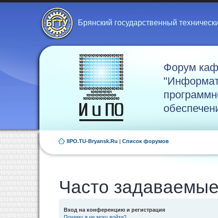
Брянский государственный техническ
Форум ка
"Информат
программн
обеспечен
IIPO.TU-Bryansk.Ru
|
Список форумов
Часто задаваемые
Вход на конференцию и регистрация
Почему я не могу войти?