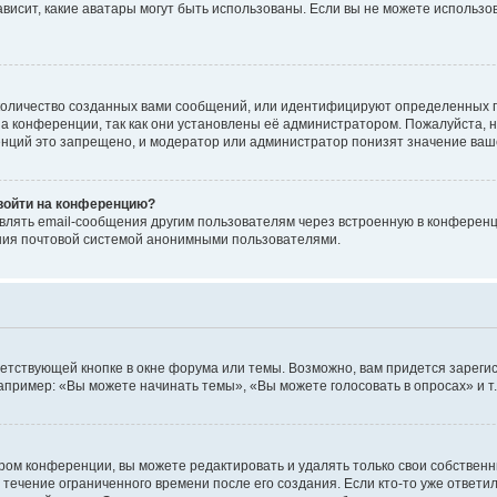
 зависит, какие аватары могут быть использованы. Если вы не можете исполь
оличество созданных вами сообщений, или идентифицируют определенных п
а конференции, так как они установлены её администратором. Пожалуйста, 
нций это запрещено, и модератор или администратор понизят значение ваш
 войти на конференцию?
влять email-сообщения другим пользователям через встроенную в конференц
ения почтовой системой анонимными пользователями.
етствующей кнопке в окне форума или темы. Возможно, вам придется зареги
пример: «Вы можете начинать темы», «Вы можете голосовать в опросах» и т.
ом конференции, вы можете редактировать и удалять только свои собственн
 течение ограниченного времени после его создания. Если кто-то уже ответи