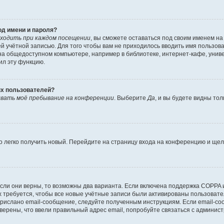
од имени и пароля?
ходить при каждом посещении
, вы сможете оставаться под своим именем н
шей учётной записью. Для того чтобы вам не приходилось вводить имя пользов
а общедоступном компьютере, например в библиотеке, интернет-кафе, универ
ил эту функцию.
ых пользователей?
вать моё пребывание на конференции
. Выберите
Да
, и вы будете видны то
но легко получить новый. Перейдите на страницу входа на конференцию и ще
сли они верны, то возможны два варианта. Если включена поддержка COPPA и 
 требуется, чтобы все новые учётные записи были активированы пользовате
прислано email-сообщение, следуйте полученным инструкциям. Если email-со
уверены, что ввели правильный адрес email, попробуйте связаться с админис