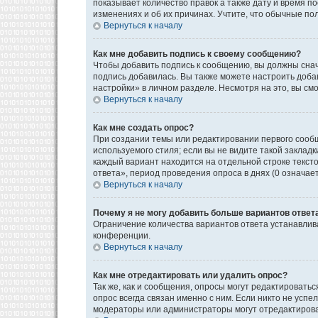
показывает количество правок а также дату и время п
изменениях и об их причинах. Учтите, что обычные пол
Вернуться к началу
Как мне добавить подпись к своему сообщению?
Чтобы добавить подпись к сообщению, вы должны снач
подпись добавилась. Вы также можете настроить доб
настройки» в личном разделе. Несмотря на это, вы с
Вернуться к началу
Как мне создать опрос?
При создании темы или редактировании первого сооб
используемого стиля; если вы не видите такой закладк
каждый вариант находится на отдельной строке текст
ответа», период проведения опроса в днях (0 означае
Вернуться к началу
Почему я не могу добавить больше вариантов ответ
Ограничение количества вариантов ответа устанавли
конференции.
Вернуться к началу
Как мне отредактировать или удалить опрос?
Так же, как и сообщения, опросы могут редактироват
опрос всегда связан именно с ним. Если никто не успе
модераторы или администраторы могут отредактироват