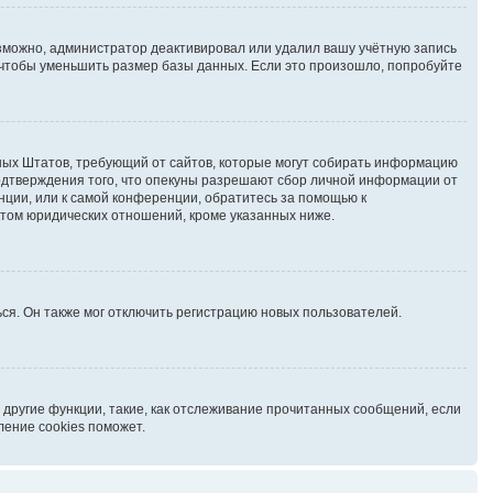
озможно, администратор деактивировал или удалил вашу учётную запись
чтобы уменьшить размер базы данных. Если это произошло, попробуйте
иненных Штатов, требующий от сайтов, которые могут собирать информацию
подтверждения того, что опекуны разрешают сбор личной информации от
нции, или к самой конференции, обратитесь за помощью к
ктом юридических отношений, кроме указанных ниже.
ся. Он также мог отключить регистрацию новых пользователей.
 другие функции, такие, как отслеживание прочитанных сообщений, если
ление cookies поможет.