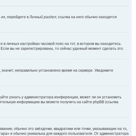
 их, перейдите в
Личный раздел
; ссылка на него обычно находится
е в личных настройках часовой пояс на тот, в котором вы находитесь:
. Если вы не зарегистрированы, то сейчас удачный момент сделать это.
, значит, неправильно установлено время на сервере. Уведомите
уйте узнать у администратора конференции, может ли он установить
лнительную информацию вы можете получить на сайте phpBB (ссылка
ванию, обычно это звёздочки, квадратики или точки, указывающие на то,
атара» и обычно уникальна для каждого пользователя. От администратора