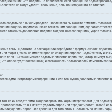
оследней из них. Эта надпись не появляется, если сообщение редактировал 
ьзователи не могут удалить сообщение, если на него уже кто-то ответил.
ала создать её в личном разделе. После этого вы можете отметить флажком
авление подписи по умолчанию ко всем вашим сообщениям, сделав соответс
можете отменить добавление подписи в отдельных сообщениях, убрав флажок
щения темы, щёлкните на закладке или перейдите в форму
Создать опрос
по
и или формы, то вы не имеете прав на создание опросов. Задайте тему и как
ового поля. Вы также можете задать количество вариантов, которые могут вы
т, что опрос будет постоянным) и возможность пользователей изменять вариа
а?
вается администратором конференции. Если вам нужно добавить количество 
ься только их создателями, модераторами или администраторами. Для редакт
л проголосовать, то вы можете удалить опрос или отредактировать любой из ва
ь или удалить опрос. Это сделано для того, чтобы нельзя было менять вари