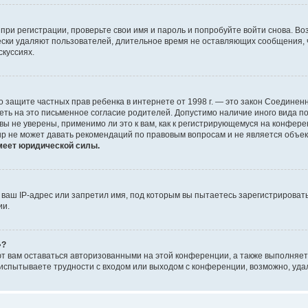
при регистрации, проверьте свои имя и пароль и попробуйте войти снова. В
ески удаляют пользователей, длительное время не оставляющих сообщения, 
скуссиях.
 Акт о защите частных прав ребенка в интернете от 1998 г. — это закон Соед
еть на это письменное согласие родителей. Допустимо наличие иного вида 
ы не уверены, применимо ли это к вам, как к регистрирующемуся на конфере
up не может давать рекомендаций по правовым вопросам и не является объе
меет юридической силы.
аш IP-адрес или запретил имя, под которым вы пытаетесь зарегистрировать
ии.
»?
ют вам оставаться авторизованными на этой конференции, а также выполняет
испытываете трудности с входом или выходом с конференции, возможно, уда