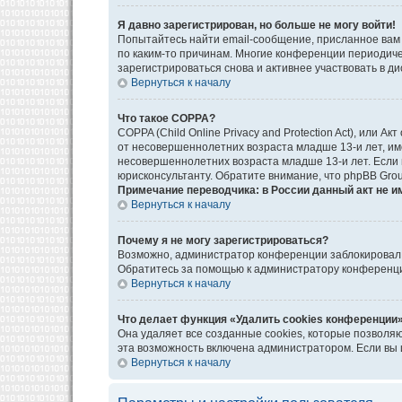
Я давно зарегистрирован, но больше не могу войти!
Попытайтесь найти email-сообщение, присланное вам 
по каким-то причинам. Многие конференции периодич
зарегистрироваться снова и активнее участвовать в ди
Вернуться к началу
Что такое COPPA?
COPPA (Child Online Privacy and Protection Act), или
от несовершеннолетних возраста младше 13-и лет, им
несовершеннолетних возраста младше 13-и лет. Если в
юрисконсультанту. Обратите внимание, что phpBB Gro
Примечание переводчика: в России данный акт не и
Вернуться к началу
Почему я не могу зарегистрироваться?
Возможно, администратор конференции заблокировал в
Обратитесь за помощью к администратору конференц
Вернуться к началу
Что делает функция «Удалить cookies конференции
Она удаляет все созданные cookies, которые позволя
эта возможность включена администратором. Если вы 
Вернуться к началу