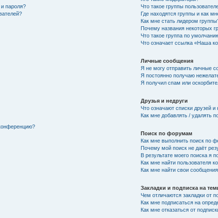
 и пароля?
Что такое группы пользовател
ователей?
Где находятся группы и как мн
Как мне стать лидером группы
Почему названия некоторых г
Что такое группа по умолчани
Что означает ссылка «Наша к
Личные сообщения
Я не могу отправить личные с
Я постоянно получаю нежелат
Я получил спам или оскорбител
Друзья и недруги
Что означают списки друзей и
Как мне добавлять / удалять п
 конференцию?
Поиск по форумам
Как мне выполнить поиск по 
Почему мой поиск не даёт рез
В результате моего поиска я п
Как мне найти пользователя 
Как мне найти свои сообщени
Закладки и подписка на те
Чем отличаются закладки от п
Как мне подписаться на опре
Как мне отказаться от подписк