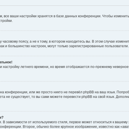
, все ваши настройки хранятся в базе данных конференции. Чтобы изменить
стройки.
часовому поясу, а не к тому, в котором находитесь вы. В этом случае изменит
с, как и большинство настроек, могут только зарегистрированные пользователи
ильное!
 и настройку летнего времени, но время отображается по-прежнему неверное
на конференции, или же просто никто не перевёл phpBB на ваш язык. Попроб
кета не существует, то вы сами можете перевести phpBB на свой язык. Допо
м?
 В зависимости от используемого стиля, первое может относиться к вашему з
 конференции. Второе, обычно более крупное изображение, известно как «ав