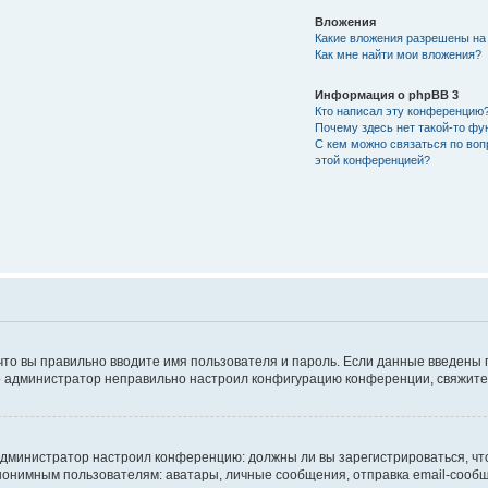
Вложения
Какие вложения разрешены на
Как мне найти мои вложения?
Информация о phpBB 3
Кто написал эту конференцию
Почему здесь нет такой-то фу
С кем можно связаться по воп
этой конференцией?
что вы правильно вводите имя пользователя и пароль. Если данные введены 
то администратор неправильно настроил конфигурацию конференции, свяжитес
ак администратор настроил конференцию: должны ли вы зарегистрироваться, ч
имным пользователям: аватары, личные сообщения, отправка email-сообщений