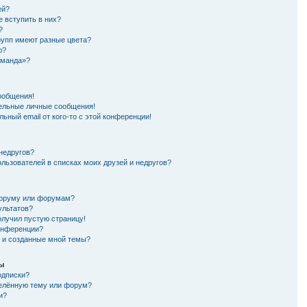
ей?
е вступить в них?
?
рупп имеют разные цвета?
ю?
оманда»?
ообщения!
ельные личные сообщения!
ьный email от кого-то с этой конференции!
 недругов?
ользователей в списках моих друзей и недругов?
форуму или форумам?
ультатов?
олучил пустую страницу!
конференции?
я и созданные мной темы?
мы
одписки?
делённую тему или форум?
и?