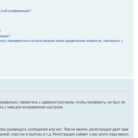
 этой конференции?
?
нкции?
росу некорректного использования и/или юридических вопросов, связанных с
правильно, свяжитесь с администратором, чтобы проверить, не был ли
ь с ним для исправления настроек.
тобы размещать сообщения или нет. Тем не менее, регистрация дает вам
, участие в группах и т.д. Регистрация займёт у вас всего пару минут,