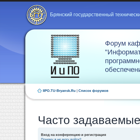
Брянский государственный техническ
Форум ка
"Информат
программн
обеспечен
IIPO.TU-Bryansk.Ru
|
Список форумов
Часто задаваемые
Вход на конференцию и регистрация
Почему я не могу войти?