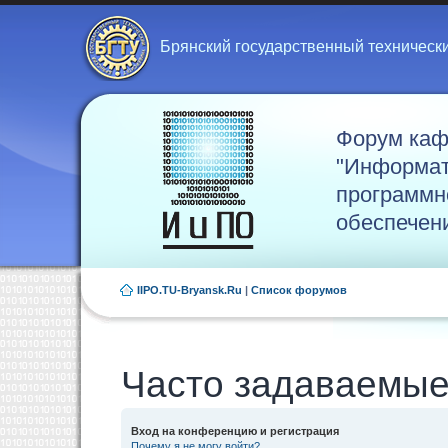
Брянский государственный техническ
Форум ка
"Информат
программн
обеспечен
IIPO.TU-Bryansk.Ru
|
Список форумов
Часто задаваемые
Вход на конференцию и регистрация
Почему я не могу войти?