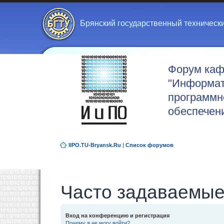
Брянский государственный техническ
Форум ка
"Информат
программн
обеспечен
IIPO.TU-Bryansk.Ru
|
Список форумов
Часто задаваемые
Вход на конференцию и регистрация
Почему я не могу войти?