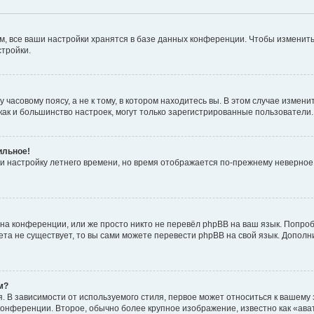
, все ваши настройки хранятся в базе данных конференции. Чтобы изменить
стройки.
часовому поясу, а не к тому, в котором находитесь вы. В этом случае изменит
с, как и большинство настроек, могут только зарегистрированные пользователи
ильное!
 и настройку летнего времени, но время отображается по-прежнему неверное
на конференции, или же просто никто не перевёл phpBB на ваш язык. Попроб
кета не существует, то вы сами можете перевести phpBB на свой язык. Допо
м?
 В зависимости от используемого стиля, первое может относиться к вашему з
 конференции. Второе, обычно более крупное изображение, известно как «ав