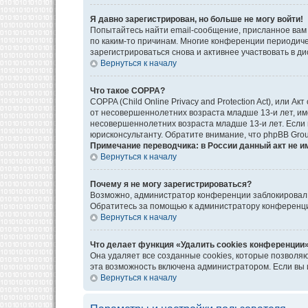
Я давно зарегистрирован, но больше не могу войти!
Попытайтесь найти email-сообщение, присланное вам 
по каким-то причинам. Многие конференции периодич
зарегистрироваться снова и активнее участвовать в ди
Вернуться к началу
Что такое COPPA?
COPPA (Child Online Privacy and Protection Act), или
от несовершеннолетних возраста младше 13-и лет, им
несовершеннолетних возраста младше 13-и лет. Если в
юрисконсультанту. Обратите внимание, что phpBB Gro
Примечание переводчика: в России данный акт не и
Вернуться к началу
Почему я не могу зарегистрироваться?
Возможно, администратор конференции заблокировал в
Обратитесь за помощью к администратору конференц
Вернуться к началу
Что делает функция «Удалить cookies конференции
Она удаляет все созданные cookies, которые позволя
эта возможность включена администратором. Если вы 
Вернуться к началу