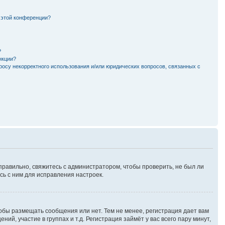
 этой конференции?
?
нкции?
росу некорректного использования и/или юридических вопросов, связанных с
правильно, свяжитесь с администратором, чтобы проверить, не был ли
ь с ним для исправления настроек.
тобы размещать сообщения или нет. Тем не менее, регистрация дает вам
, участие в группах и т.д. Регистрация займёт у вас всего пару минут,