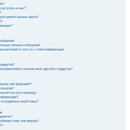
ей?
е вступить в них?
?
рупп имеют разные цвета?
ю?
оманда»?
ообщения!
ельные личные сообщения!
ьный email от кого-то с этой конференции!
 недругов?
ользователей в списках моих друзей и недругов?
форуму или форумам?
ультатов?
олучил пустую страницу!
конференции?
я и созданные мной темы?
мы
одписки?
делённую тему или форум?
и?