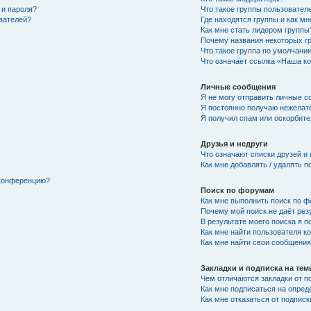
 и пароля?
Что такое группы пользовател
ователей?
Где находятся группы и как мн
Как мне стать лидером группы
Почему названия некоторых г
Что такое группа по умолчани
Что означает ссылка «Наша к
Личные сообщения
Я не могу отправить личные с
Я постоянно получаю нежелат
Я получил спам или оскорбител
Друзья и недруги
Что означают списки друзей и
Как мне добавлять / удалять п
 конференцию?
Поиск по форумам
Как мне выполнить поиск по 
Почему мой поиск не даёт рез
В результате моего поиска я п
Как мне найти пользователя 
Как мне найти свои сообщени
Закладки и подписка на те
Чем отличаются закладки от п
Как мне подписаться на опре
Как мне отказаться от подписк