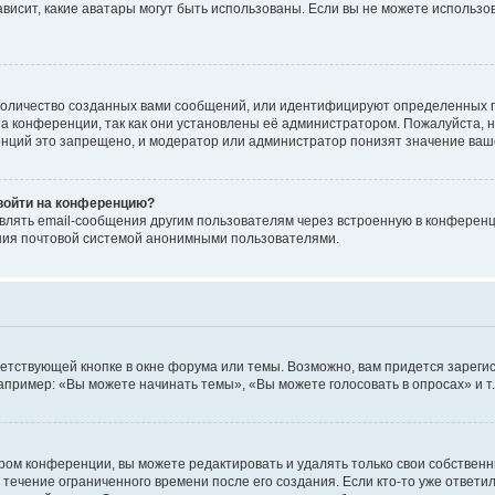
 зависит, какие аватары могут быть использованы. Если вы не можете исполь
оличество созданных вами сообщений, или идентифицируют определенных п
а конференции, так как они установлены её администратором. Пожалуйста, 
нций это запрещено, и модератор или администратор понизят значение ваш
 войти на конференцию?
влять email-сообщения другим пользователям через встроенную в конференц
ения почтовой системой анонимными пользователями.
етствующей кнопке в окне форума или темы. Возможно, вам придется зареги
пример: «Вы можете начинать темы», «Вы можете голосовать в опросах» и т.
ом конференции, вы можете редактировать и удалять только свои собственн
 течение ограниченного времени после его создания. Если кто-то уже ответи