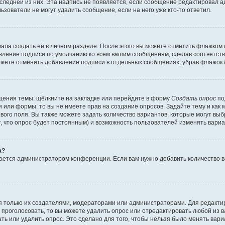
оследней из них. Эта надпись не появляется, если сообщение редактировал 
ьзователи не могут удалить сообщение, если на него уже кто-то ответил.
ала создать её в личном разделе. После этого вы можете отметить флажком
авление подписи по умолчанию ко всем вашим сообщениям, сделав соответс
можете отменить добавление подписи в отдельных сообщениях, убрав флажок
щения темы, щёлкните на закладке или перейдите в форму
Создать опрос
по
и или формы, то вы не имеете прав на создание опросов. Задайте тему и как
ового поля. Вы также можете задать количество вариантов, которые могут вы
т, что опрос будет постоянным) и возможность пользователей изменять вариа
а?
вается администратором конференции. Если вам нужно добавить количество 
ься только их создателями, модераторами или администраторами. Для редакт
л проголосовать, то вы можете удалить опрос или отредактировать любой из ва
ь или удалить опрос. Это сделано для того, чтобы нельзя было менять вари