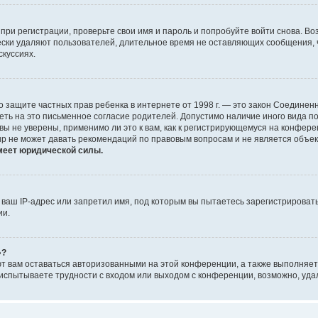
при регистрации, проверьте свои имя и пароль и попробуйте войти снова. В
ески удаляют пользователей, длительное время не оставляющих сообщения, 
скуссиях.
 Акт о защите частных прав ребенка в интернете от 1998 г. — это закон Соед
еть на это письменное согласие родителей. Допустимо наличие иного вида 
ы не уверены, применимо ли это к вам, как к регистрирующемуся на конфере
up не может давать рекомендаций по правовым вопросам и не является объе
меет юридической силы.
аш IP-адрес или запретил имя, под которым вы пытаетесь зарегистрировать
ии.
»?
ют вам оставаться авторизованными на этой конференции, а также выполняет
испытываете трудности с входом или выходом с конференции, возможно, уда