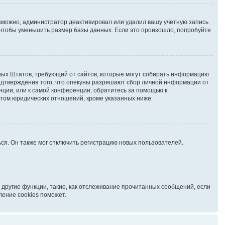
озможно, администратор деактивировал или удалил вашу учётную запись
чтобы уменьшить размер базы данных. Если это произошло, попробуйте
иненных Штатов, требующий от сайтов, которые могут собирать информацию
подтверждения того, что опекуны разрешают сбор личной информации от
нции, или к самой конференции, обратитесь за помощью к
ктом юридических отношений, кроме указанных ниже.
ся. Он также мог отключить регистрацию новых пользователей.
 другие функции, такие, как отслеживание прочитанных сообщений, если
ление cookies поможет.