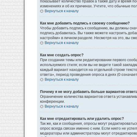
показывает количество правок а также дату и время п
изменениях и об их причинах. Учтите, что обычные пол
Вернуться к началу
Как мне добавить подпись к своему сообщению?
Чтобы добавить подпись к сообщению, вы должны снач
подпись добавилась. Вы также можете настроить доб
настройки» в личном разделе. Несмотря на это, вы с
Вернуться к началу
Как мне создать опрос?
При создании темы или редактировании первого сооб
используемого стиля; если вы не видите такой закладк
каждый вариант находится на отдельной строке текст
ответа», период проведения опроса в днях (0 означае
Вернуться к началу
Почему я не могу добавить больше вариантов ответ
Ограничение количества вариантов ответа устанавли
конференции.
Вернуться к началу
Как мне отредактировать или удалить опрос?
Так же, как и сообщения, опросы могут редактироват
опрос всегда связан именно с ним. Если никто не успе
модераторы или администраторы могут отредактироват