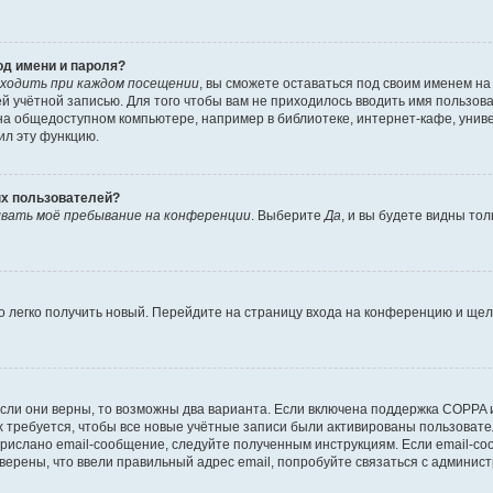
од имени и пароля?
ходить при каждом посещении
, вы сможете оставаться под своим именем н
шей учётной записью. Для того чтобы вам не приходилось вводить имя пользов
а общедоступном компьютере, например в библиотеке, интернет-кафе, универ
ил эту функцию.
ых пользователей?
вать моё пребывание на конференции
. Выберите
Да
, и вы будете видны то
но легко получить новый. Перейдите на страницу входа на конференцию и ще
сли они верны, то возможны два варианта. Если включена поддержка COPPA и 
 требуется, чтобы все новые учётные записи были активированы пользовате
прислано email-сообщение, следуйте полученным инструкциям. Если email-со
уверены, что ввели правильный адрес email, попробуйте связаться с админис