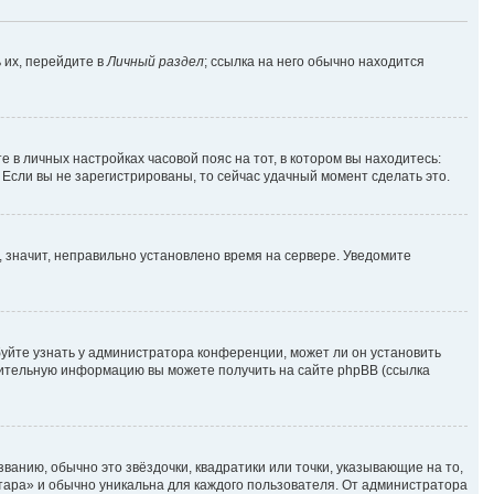
 их, перейдите в
Личный раздел
; ссылка на него обычно находится
е в личных настройках часовой пояс на тот, в котором вы находитесь:
. Если вы не зарегистрированы, то сейчас удачный момент сделать это.
, значит, неправильно установлено время на сервере. Уведомите
уйте узнать у администратора конференции, может ли он установить
лнительную информацию вы можете получить на сайте phpBB (ссылка
ванию, обычно это звёздочки, квадратики или точки, указывающие на то,
атара» и обычно уникальна для каждого пользователя. От администратора