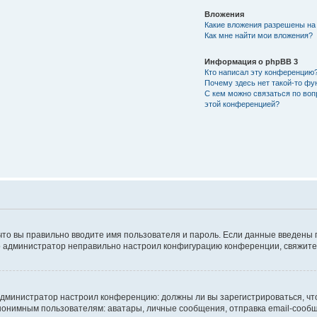
Вложения
Какие вложения разрешены на
Как мне найти мои вложения?
Информация о phpBB 3
Кто написал эту конференцию
Почему здесь нет такой-то фу
С кем можно связаться по воп
этой конференцией?
что вы правильно вводите имя пользователя и пароль. Если данные введены 
то администратор неправильно настроил конфигурацию конференции, свяжитес
ак администратор настроил конференцию: должны ли вы зарегистрироваться, ч
имным пользователям: аватары, личные сообщения, отправка email-сообщений