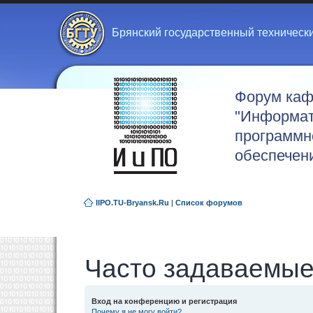
Брянский государственный техническ
Форум ка
"Информат
программн
обеспечен
IIPO.TU-Bryansk.Ru
|
Список форумов
Часто задаваемые
Вход на конференцию и регистрация
Почему я не могу войти?