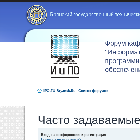
Брянский государственный техническ
Форум ка
"Информат
программн
обеспечен
IIPO.TU-Bryansk.Ru
|
Список форумов
Часто задаваемые
Вход на конференцию и регистрация
Почему я не могу войти?