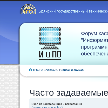
Брянский государственный техническ
Форум ка
"Информат
программн
обеспечен
IIPO.TU-Bryansk.Ru
|
Список форумов
Часто задаваемые
Вход на конференцию и регистрация
Почему я не могу войти?