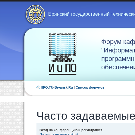
Брянский государственный техническ
Форум ка
"Информат
программн
обеспечен
IIPO.TU-Bryansk.Ru
|
Список форумов
Часто задаваемые
Вход на конференцию и регистрация
Почему я не могу войти?